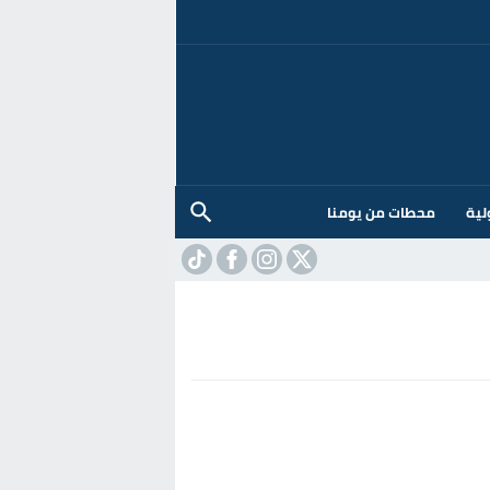
لية
محطات من يومنا