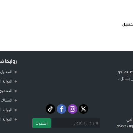
 يورو لرعاية القاصرين في سبتة
راب وطني جراء ارتفاع أسعار الوقود
تحصيل
 حالة استنفار أمني والوقاية المدنية تتدخل
عمالة الإقليم تحت مجهر مطالب الشارع
روابط ق
المكتبية نحو
المقاول 
يسائل...
البوابة 
الصندوق
الشباك ا
البوابة 
 في
البوابة 
اشـتـرك
ات جديدة