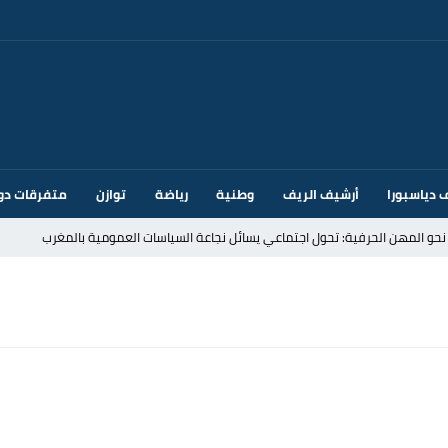
 دياسبورا
أرشيف الريف
وطنية
رياضة
توازن
متفرقات دو
قتحام سبتة وتخوفات من دعوات جديدة للعبور
ك أم تحت ضغط إسباني؟ عودة مايوركا تفتح أسئلة ثقيلة
ر الأندية الإسبانية في الميركاتو الصيفي
يمة: محمد الحموداني يبدأ مرحلة ما بعد مضيان
تح مضيق هرمز يدفع أسعار النفط للتراجع