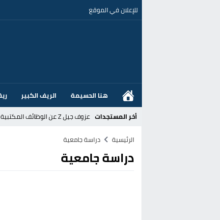
للإعلان في الموقع
هنا الحسيمة
الريف الكبير
ريف
أخر المستجدات
عزوف جيل Z عن الوظائف المكتبية نحو المهن الحرفية: تحول اجتماعي يسائل نجاعة السياسات العمومية بالمغرب
القضاء الإسباني يفتح تحقيقا في ا
الرئيسية
دراسة جامعية
دراسة جامعية
هل قطع أخنوش عطلته بأمر من المل
عز الدين أوناحي يتصدر اهتمامات كبا
تغيير تاريخي بحزب الاستقلال بالحس
اتفاق وشيك بين واشنطن وطهران لف