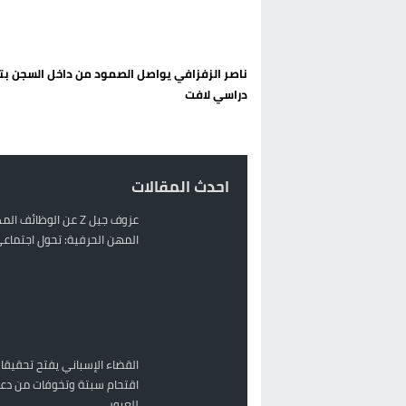
الحكومة الإسبانية تعلن عن ميزانية استثنائية بقيمة 25 مليون
قطاع نقل البضائع بالمغرب يلوح بإض
ناصر الزفزافي يواصل الصمود من داخل السجن ب
حريق بالمركب التجاري بالناظور يثير
دراسي لافت
زيادة تسعيرة النقل بالحسيمة تضع 
احدث المقالات
عزوف جيل Z عن الوظائف 
المهن الحرفية: تحول اجتماعي 
القضاء الإسباني يفتح تحقيقا
اقتحام سبتة وتخوفات من دعو
للعبور