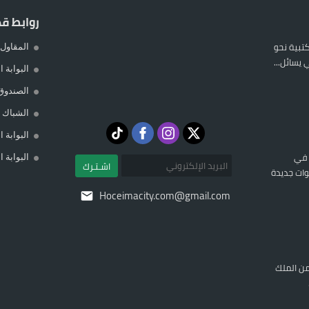
روابط ق
المكتبية نحو
المقاول 
يسائل...
البوابة 
الصندوق
الشباك ا
البوابة 
 في
البوابة 
اشـتـرك
ات جديدة
Hoceimacity.com@gmail.com
ن الملك