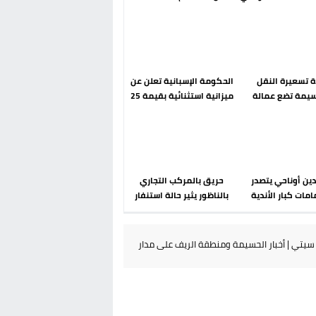
رحلة ما بعد مضيان
إسباني؟ عودة مايوركا تفتح
أسئلة ثقيلة
دة تسعيرة النقل
الحكومة الإسبانية تعلن عن
سيمة تضع عمالة
ميزانية استثنائية بقيمة 25
م تحت مجهر مطالب
مليون يورو لرعاية القاصرين
الشارع
في سبتة
دين أوناحي يتصدر
حريق بالمركب التجاري
مات كبار الأندية
بالناظور يثير حالة استنفار
انية في الميركاتو
أمني والوقاية المدنية
الصيفي
تتدخل
يتي | أخبار الحسيمة ومنطقة الريف على مدار