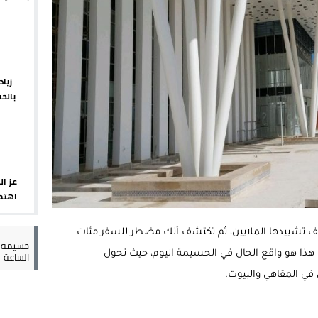
يبدأ م
 يورو لرعاية القاصرين في سبتة
راب وطني جراء ارتفاع أسعار الوقود
 حالة استنفار أمني والوقاية المدنية تتدخل
زيا
بالح
عمالة الإقليم تحت مجهر مطالب الشارع
الإقلي
عز ال
اهتما
الإسب
لف تشييدها الملايين، ثم تكتشف أنك مضطر للسفر مئات
حسيمة س
الساعة
ذا هو واقع الحال في الحسيمة اليوم، حيث تحول
في المقاهي والبيوت.