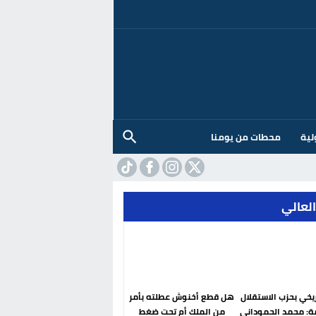
لية
محطات من يومنا
العالي
ريخي بحزب الاستقلال
هل قطع أخنوش عطلته بأمر
ة: محمد الحموداني
من الملك أم تحت ضغط