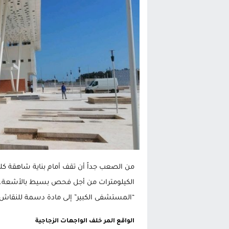
الحكومة الإسبانية تعلن عن ميزانية استثنائية بقيمة 25 مليون
قطاع نقل البضائع بالمغرب يلوح بإض
حريق بالمركب التجاري بالناظور يثير
زيادة تسعيرة النقل بالحسيمة تضع 
من الصعب جداً أن تقف أمام بناية شاهقة ك
الكيلومترات من أجل فحص بسيط بالأشعة. ه
“المستشفى الكبير” إلى مادة دسمة للنقاش 
الواقع المر خلف الواجهات الزجاجية