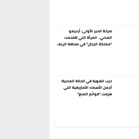
إسبانيا الإنسحاب من حزب الناتو
فورا
صرخة الحبر الأولى: أرحيمو
المدني.. المرأة التي اقتحمت
“مملكة الرجال” في صحافة الريف
قبل 90 عاماً
حرب الهوية في الحالة المدنية:
أجمل الأسماء الأمازيغية التي
هزمت “قوائم المنع”