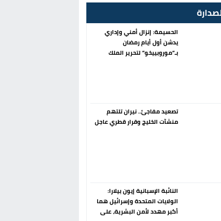
صدارة
الحسيمة: إنزال أمني وإداري
يدشن أول أيام رمضان
بـ”موروبييخو” لتحرير الملك
العمومي
تصعيد مفاجئ.. نيران تلتهم
منشآت الخليج وقرار قطري عاجل
النائبة الإسبانية إيون بيلارا:
الولايات المتحدة وإسرائيل هما
أكبر مهدد لأمن البشرية، على