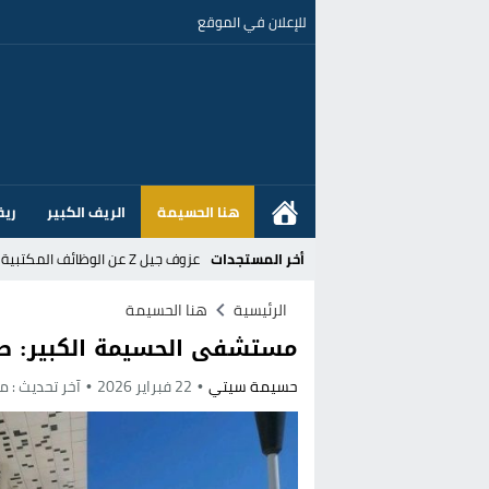
للإعلان في الموقع
هنا الحسيمة
الريف الكبير
ريف
أخر المستجدات
عزوف جيل Z عن الوظائف المكتبية نحو المهن الحرفية: تحول اجتماعي يسائل نجاعة السياسات العمومية بالمغرب
القضاء الإسباني يفتح تحقيقا في ا
الرئيسية
هنا الحسيمة
مستشفى الحسيمة الكبير: صر
هل قطع أخنوش عطلته بأمر من المل
حسيمة سيتي
22 فبراير 2026
آخر تحديث :
منذ 
عز الدين أوناحي يتصدر اهتمامات كبا
تغيير تاريخي بحزب الاستقلال بالحس
اتفاق وشيك بين واشنطن وطهران لف