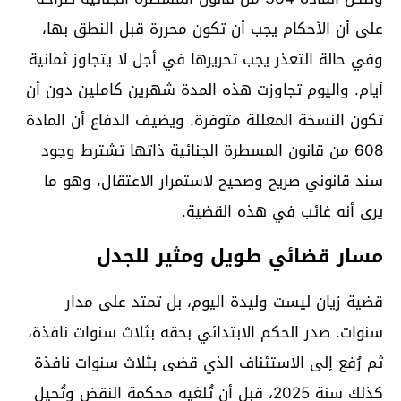
على أن الأحكام يجب أن تكون محررة قبل النطق بها،
وفي حالة التعذر يجب تحريرها في أجل لا يتجاوز ثمانية
أيام. واليوم تجاوزت هذه المدة شهرين كاملين دون أن
تكون النسخة المعللة متوفرة. ويضيف الدفاع أن المادة
608 من قانون المسطرة الجنائية ذاتها تشترط وجود
سند قانوني صريح وصحيح لاستمرار الاعتقال، وهو ما
يرى أنه غائب في هذه القضية.
مسار قضائي طويل ومثير للجدل
قضية زيان ليست وليدة اليوم، بل تمتد على مدار
سنوات. صدر الحكم الابتدائي بحقه بثلاث سنوات نافذة،
ثم رُفع إلى الاستئناف الذي قضى بثلاث سنوات نافذة
كذلك سنة 2025، قبل أن تُلغيه محكمة النقض وتُحيل