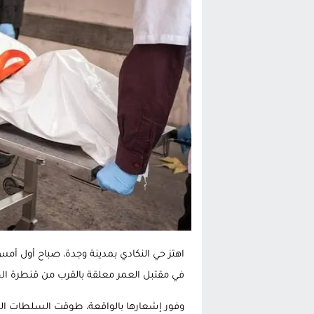
تغيير تاريخي بحزب الاستقلال بالحس
اتفاق وشيك بين واشنطن وطهران لف
الحكومة الإسبانية تعلن عن ميزانية استثنائية بقيمة 25 مليون
قطاع نقل البضائع بالمغرب يلوح بإض
اهتز حي النكادي بمدينة وجدة، صباح أول أم
في مقتبل العمر معلقة بالقرب من قنطرة ا
وفور إشعارها بالواقعة، طوقت السلطات الم