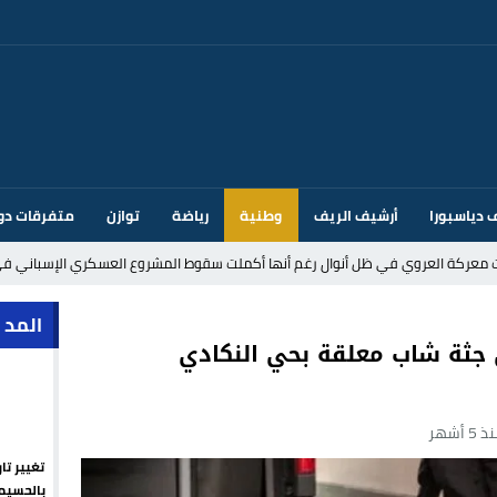
 دياسبورا
أرشيف الريف
وطنية
رياضة
توازن
متفرقات دو
ت معركة العروي في ظل أنوال رغم أنها أكملت سقوط المشروع العسكري الإسباني في
د إيطاليا بسبب الضوابط الحدودية في فضاء شنغن
المد 
 جثة شاب معلقة بحي النكادي
قتحام سبتة وتخوفات من دعوات جديدة للعبور
 5 أشهر
ك أم تحت ضغط إسباني؟ عودة مايوركا تفتح أسئلة ثقيلة
تغيير تا
ر الأندية الإسبانية في الميركاتو الصيفي
بالحسيم