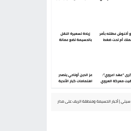
رحلة ما بعد مضيان
الضوابط الحدودية في فضاء
شنغن
أخنوش عطلته بأمر
زيادة تسعيرة النقل
ملك أم تحت ضغط
بالحسيمة تضع عمالة
 عودة مايوركا تفتح
الإقليم تحت مجهر مطالب
أسئلة ثقيلة
الشارع
رى “عهد اعروي”:
عز الدين أوناحي يتصدر
بقيت معركة العروي
اهتمامات كبار الأندية
 أنوال رغم أنها
الإسبانية في الميركاتو
 سقوط المشروع
الصيفي
ري الإسباني في
يتي | أخبار الحسيمة ومنطقة الريف على مدار
الريف؟