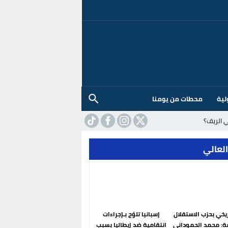
لية
محطات من يومنا
 الريف؟
العالي
ريخي بحزب الاستقلال
إسبانيا تلوّح بـإجراءات
ة: محمد الحموداني
انتقامية ضد إيطاليا بسبب