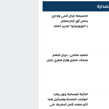
صدارة
الحسيمة: إنزال أمني وإداري
يدشن أول أيام رمضان
بـ”موروبييخو” لتحرير الملك
العمومي
تصعيد مفاجئ.. نيران تلتهم
منشآت الخليج وقرار قطري عاجل
النائبة الإسبانية إيون بيلارا:
الولايات المتحدة وإسرائيل هما
أكبر مهدد لأمن البشرية، على