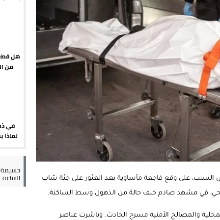
يبدأ م
يمة: محمد الحموداني يبدأ مرحلة ما بعد مضيان
تح مضيق هرمز يدفع أسعار النفط للتراجع
 يورو لرعاية القاصرين في سبتة
هل قطع 
من ال
راب وطني جراء ارتفاع أسعار الوقود
إسباني؟
في ذك
لماذا 
في ظل
أكملت
العسك
حسيمة س
الساعة
س السبت، على وقع فاجعة مأساوية بعد العثور على جثة شاب
لحي، في مشهد صادم خلف حالة من الذهول وسط الساكنة.
حلية والمصالح الأمنية مسرح الحادث. وباشرت عناصر