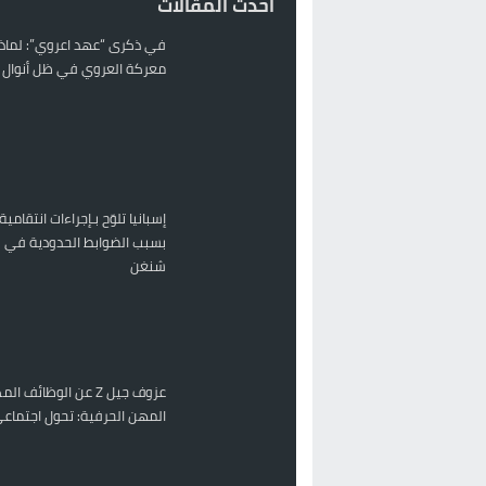
احدث المقالات
في ذكرى “عهد اعروي”: لماذا
معركة العروي في ظل أنوال ر
إسبانيا تلوّح بـإجراءات انتقامية
بسبب الضوابط الحدودية في 
شنغن
عزوف جيل Z عن الوظائف 
المهن الحرفية: تحول اجتماعي 