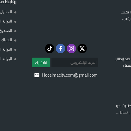
روابط ق
 بقيت
المقاول 
غم...
البوابة 
الصندوق
الشباك ا
البوابة 
 ضد إيطاليا
البوابة 
اشـتـرك
فضاء
Hoceimacity.com@gmail.com
المكتبية نحو
يسائل...