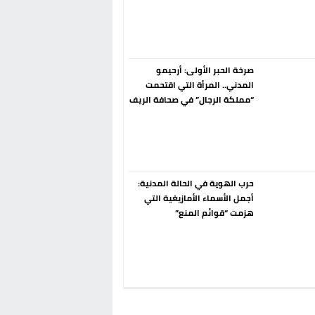
إسبانيا الإنسحاب من حزب الناتو
فورا
صرخة الحبر الأولى: أرحيمو
المدني.. المرأة التي اقتحمت
“مملكة الرجال” في صحافة الريف
قبل 90 عاماً
حرب الهوية في الحالة المدنية:
أجمل الأسماء الأمازيغية التي
هزمت “قوائم المنع”