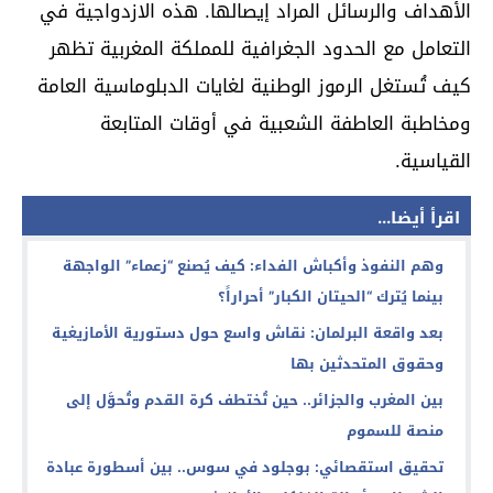
الأهداف والرسائل المراد إيصالها. هذه الازدواجية في
التعامل مع الحدود الجغرافية للمملكة المغربية تظهر
كيف تُستغل الرموز الوطنية لغايات الدبلوماسية العامة
ومخاطبة العاطفة الشعبية في أوقات المتابعة
القياسية.
اقرأ أيضا...
وهم النفوذ وأكباش الفداء: كيف يُصنع “زعماء” الواجهة
بينما يُترك “الحيتان الكبار” أحراراً؟
بعد واقعة البرلمان: نقاش واسع حول دستورية الأمازيغية
وحقوق المتحدثين بها
بين المغرب والجزائر.. حين تُختطف كرة القدم وتُحوَّل إلى
منصة للسموم
تحقيق استقصائي: بوجلود في سوس.. بين أسطورة عبادة