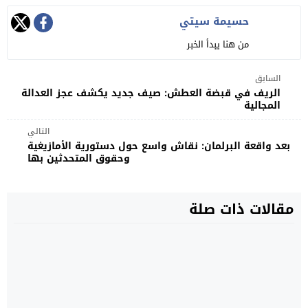
حسيمة سيتي
من هنا يبدأ الخبر
السابق
الريف في قبضة العطش: صيف جديد يكشف عجز العدالة
المجالية
التالي
بعد واقعة البرلمان: نقاش واسع حول دستورية الأمازيغية
وحقوق المتحدثين بها
مقالات ذات صلة