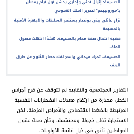
الحسيمة: إنزال أمني وإداري يدشن أول أيام رمضان
بـ”موروبييخو” لتحرير الملك العمومي
نزاع عائلي ببني بونصار يستنفر السلطات والأجهزة الأمنية
بالحسيمة
قضية انتحال صفة محام بالحسيمة: هكذا انتهت فصول
الملف
الحسيمة.. تحرك ميداني واسع لفك حصار الثلوج عن طرق
الريف
التقارير المجتمعية والنقابية لم تتوقف عن قرع أجراس
الخطر، محذرة من ارتفاع معدلات الاضطرابات النفسية
المرتبطة بالضغط الاقتصادي والأمراض المزمنة، لكن
الاستجابة تظل خجولة ومحتشمة، وكأن صحة عقول
المواطنين تأتي في ذيل قائمة الأولويات.