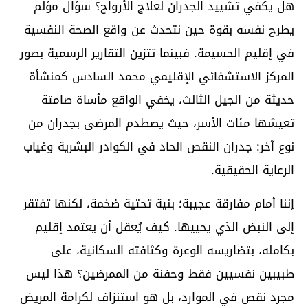
هل يكفي تشييد الجدران لعلاج الأرواح؟ سؤال مؤلم
يطرح نفسه بقوة حين نتحدث عن واقع الصحة النفسية
في إقليم الحسيمة. فبينما تتزين التقارير الرسمية بصور
المركز الاستشفائي الإقليمي محمد السادس كمنشأة
حديثة من الجيل الثالث، يخفي الواقع مأساة صامتة
تعيشها مئات الأسر، حيث يصطدم المرضى بجدران من
نوع آخر: جدران النقص الحاد في الكوادر البشرية وغياب
الرعاية الحقيقية.
إننا أمام مفارقة عجيبة؛ بنية تحتية ضخمة، لكنها تفتقر
إلى النبض الذي يحييها. كيف يُعقل أن يعتمد إقليم
بكامله، بتضاريسه الوعرة وكثافته السكانية، على
طبيبين نفسيين فقط وحفنة من الممرضين؟ هذا ليس
مجرد نقص في الموارد، بل هو استنزاف لكرامة المريض