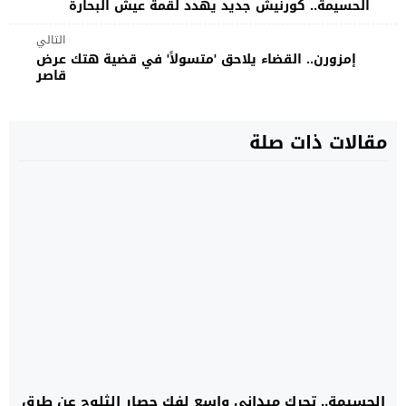
الحسيمة.. كورنيش جديد يهدد لقمة عيش البحارة
التالي
إمزورن.. القضاء يلاحق 'متسولاً' في قضية هتك عرض
قاصر
مقالات ذات صلة
الحسيمة.. تحرك ميداني واسع لفك حصار الثلوج عن طرق