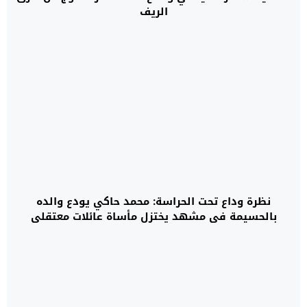
الريف
نظرة وداع تحت الحراسة: محمد حاكي يودع والده
بالحسيمة في مشهد يختزل مأساة عائلات معتقلي
الحراك