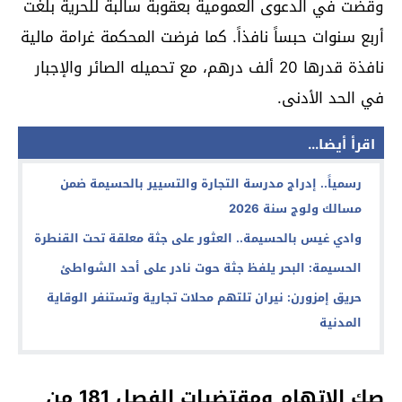
وقضت في الدعوى العمومية بعقوبة سالبة للحرية بلغت
أربع سنوات حبساً نافذاً. كما فرضت المحكمة غرامة مالية
نافذة قدرها 20 ألف درهم، مع تحميله الصائر والإجبار
في الحد الأدنى.
اقرأ أيضا...
رسمياً.. إدراج مدرسة التجارة والتسيير بالحسيمة ضمن
مسالك ولوج سنة 2026
وادي غيس بالحسيمة.. العثور على جثة معلقة تحت القنطرة
الحسيمة: البحر يلفظ جثة حوت نادر على أحد الشواطئ
حريق إمزورن: نيران تلتهم محلات تجارية وتستنفر الوقاية
المدنية
صك الاتهام ومقتضيات الفصل 181 من