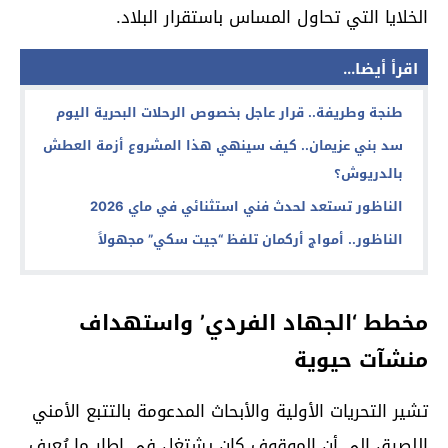
الخلايا التي تحاول المساس باستقرار البلاد.
اقرأ أيضا...
طنجة وطريفة.. قرار عاجل بخصوص الرحلات البحرية اليوم
سد بني عزيمان.. كيف سينهي هذا المشروع أزمة العطش
بالدريوش؟
الناظور تستعد لحدث فني استثنائي في ماي 2026
الناظور.. أمواج أركمان تلفظ “جيت سكي” مجهولاً
مخطط ‘الجهاد الفردي’ واستهداف
منشآت حيوية
تشير التحريات الأولية والأبحاث المدعومة بالتتبع الأمني
اللصيق إلى أن الموقوف كان يشتغل في إطار ما يُعرف