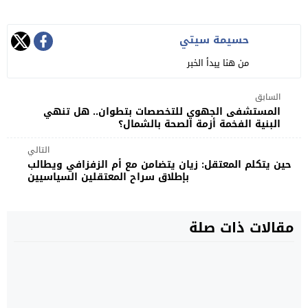
حسيمة سيتي
من هنا يبدأ الخبر
السابق
المستشفى الجهوي للتخصصات بتطوان.. هل تنهي
البنية الفخمة أزمة الصحة بالشمال؟
التالي
حين يتكلم المعتقل: زيان يتضامن مع أم الزفزافي ويطالب
بإطلاق سراح المعتقلين السياسيين
مقالات ذات صلة