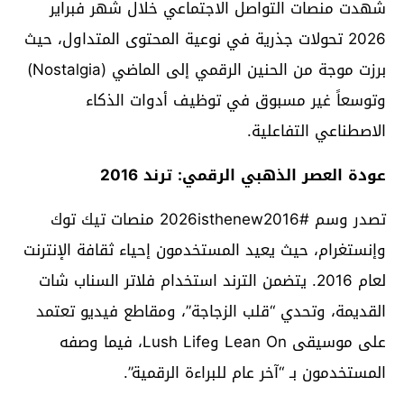
شهدت منصات التواصل الاجتماعي خلال شهر فبراير
2026 تحولات جذرية في نوعية المحتوى المتداول، حيث
برزت موجة من الحنين الرقمي إلى الماضي (Nostalgia)
وتوسعاً غير مسبوق في توظيف أدوات الذكاء
الاصطناعي التفاعلية.
عودة العصر الذهبي الرقمي: ترند 2016
تصدر وسم #2026isthenew2016 منصات تيك توك
وإنستغرام، حيث يعيد المستخدمون إحياء ثقافة الإنترنت
لعام 2016. يتضمن الترند استخدام فلاتر السناب شات
القديمة، وتحدي “قلب الزجاجة”، ومقاطع فيديو تعتمد
على موسيقى Lean On وLush Life، فيما وصفه
المستخدمون بـ “آخر عام للبراءة الرقمية”.