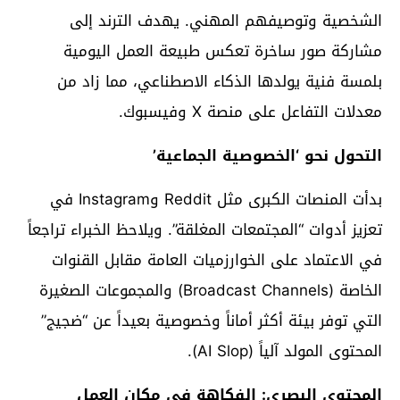
الشخصية وتوصيفهم المهني. يهدف الترند إلى
مشاركة صور ساخرة تعكس طبيعة العمل اليومية
بلمسة فنية يولدها الذكاء الاصطناعي، مما زاد من
معدلات التفاعل على منصة X وفيسبوك.
التحول نحو ‘الخصوصية الجماعية’
بدأت المنصات الكبرى مثل Reddit وInstagram في
تعزيز أدوات “المجتمعات المغلقة”. ويلاحظ الخبراء تراجعاً
في الاعتماد على الخوارزميات العامة مقابل القنوات
الخاصة (Broadcast Channels) والمجموعات الصغيرة
التي توفر بيئة أكثر أماناً وخصوصية بعيداً عن “ضجيج”
المحتوى المولد آلياً (AI Slop).
المحتوى البصري: الفكاهة في مكان العمل