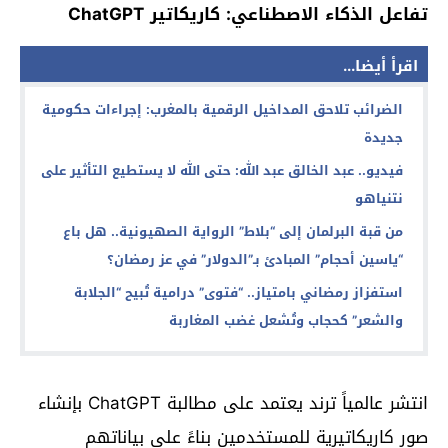
تفاعل الذكاء الاصطناعي: كاريكاتير ChatGPT
اقرأ أيضا...
الضرائب تلاحق المداخيل الرقمية بالمغرب: إجراءات حكومية
جديدة
فيديو.. عبد الخالق عبد الله: حتى الله لا يستطيع التأثير على
نتنياهو
من قبة البرلمان إلى “بلاط” الرواية الصهيونية.. هل باع
“ياسين أحجام” المبادئ بـ”الدولار” في عز رمضان؟
استفزاز رمضاني بامتياز.. “فتوى” درامية تُبيح “الجلابة
والشعر” كحجاب وتُشعل غضب المغاربة
انتشر عالمياً ترند يعتمد على مطالبة ChatGPT بإنشاء
صور كاريكاتيرية للمستخدمين بناءً على بياناتهم