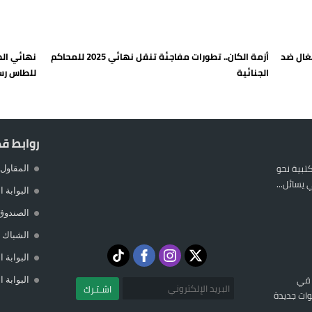
 يورو لرعاية القاصرين في سبتة
راب وطني جراء ارتفاع أسعار الوقود
غال ضد
أزمة الكان.. تطورات مفاجئة تنقل نهائي 2025 للمحاكم
نهائي الك
 حالة استنفار أمني والوقاية المدنية تتدخل
الجنائية
للطاس رس
عمالة الإقليم تحت مجهر مطالب الشارع
روابط ق
المكتبية نحو
المقاول 
يسائل...
البوابة 
الصندوق
الشباك ا
البوابة 
 في
البوابة 
اشـتـرك
ات جديدة