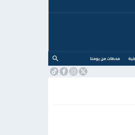
لية
محطات من يومنا