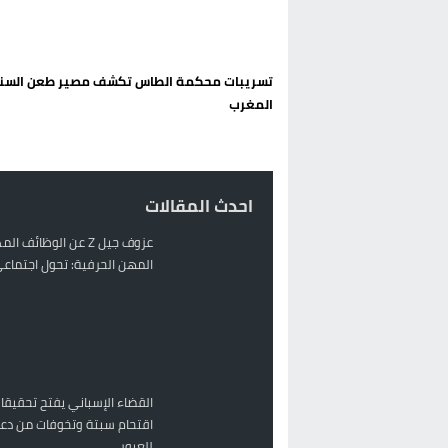
الحكومة الإسبانية تعلن عن ميزانية استثنائية بقيمة 25 مليون
قطاع نقل البضائع بالمغرب يلوح بإض
تسريبات محكمة الطاس تكشف مصير طعن السن
حريق بالمركب التجاري بالناظور يثير
المغرب
زيادة تسعيرة النقل بالحسيمة تضع 
احدث المقالات
عزوف جيل Z عن الوظائف 
المهن الحرفية: تحول اجتماعي 
القضاء الإسباني يفتح تحقيقا
اقتحام سبتة وتخوفات من دعو
للعبور