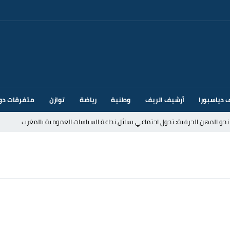
 دياسبورا
أرشيف الريف
وطنية
رياضة
توازن
متفرقات دو
قتحام سبتة وتخوفات من دعوات جديدة للعبور
ك أم تحت ضغط إسباني؟ عودة مايوركا تفتح أسئلة ثقيلة
ر الأندية الإسبانية في الميركاتو الصيفي
يمة: محمد الحموداني يبدأ مرحلة ما بعد مضيان
تح مضيق هرمز يدفع أسعار النفط للتراجع