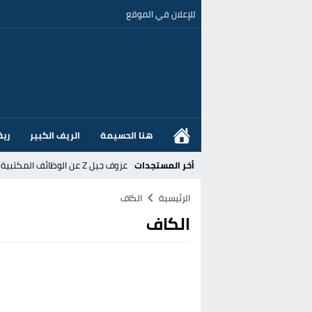
للإعلان في الموقع
هنا الحسيمة
الريف الكبير
ريف
أخر المستجدات
عزوف جيل Z عن الوظائف المكتبية نحو المهن الحرفية: تحول اجتماعي يسائل نجاعة السياسات العمومية بالمغرب
القضاء الإسباني يفتح تحقيقا في ا
الرئيسية
الكاف
الكاف
هل قطع أخنوش عطلته بأمر من المل
عز الدين أوناحي يتصدر اهتمامات كبا
تغيير تاريخي بحزب الاستقلال بالحس
اتفاق وشيك بين واشنطن وطهران لف