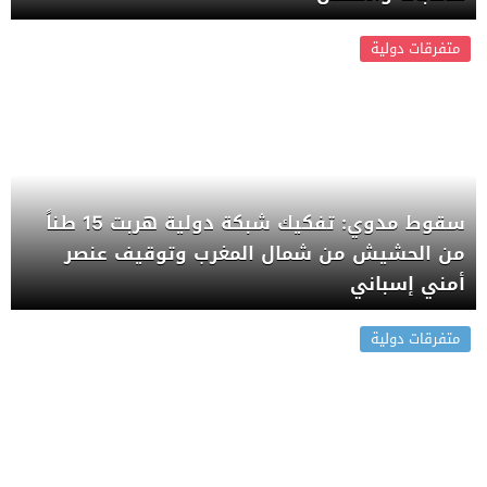
متفرقات دولية
سقوط مدوي: تفكيك شبكة دولية هربت 15 طناً
من الحشيش من شمال المغرب وتوقيف عنصر
أمني إسباني
متفرقات دولية