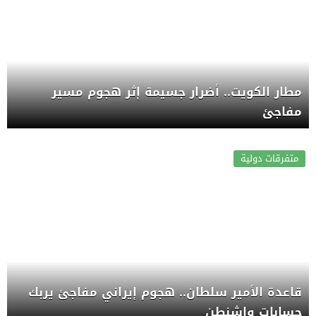
مطار الكويت.. أضرار جسيمة إثر هجوم مسير
مفاجئ
متفرقات دولية
قاعدة الأمير سلطان.. هجوم إيراني مفاجئ يربك
حسابات واشنطن