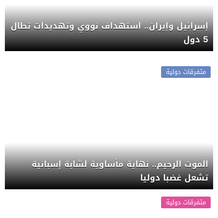
إسرائيل وإيران.. استهداف نووي وتهديدات تطال
5 دول
متفرقات دولية
الموت الرحيم.. نهاية مأساوية لشابة إسبانية
تشعل غضبا دوليا
متفرقات دولية