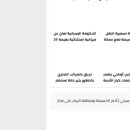
رحلة ما بعد مضيان
إسباني؟ عودة مايوركا تفتح
أسئلة ثقيلة
دة تسعيرة النقل
الحكومة الإسبانية تعلن عن
سيمة تضع عمالة
ميزانية استثنائية بقيمة 25
م تحت مجهر مطالب
مليون يورو لرعاية القاصرين
الشارع
في سبتة
دين أوناحي يتصدر
حريق بالمركب التجاري
مات كبار الأندية
بالناظور يثير حالة استنفار
انية في الميركاتو
أمني والوقاية المدنية
الصيفي
تتدخل
يتي | أخبار الحسيمة ومنطقة الريف على مدار