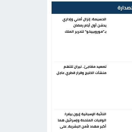
صدارة
الحسيمة: إنزال أمني وإداري
يدشن أول أيام رمضان
بـ”موروبييخو” لتحرير الملك
العمومي
تصعيد مفاجئ.. نيران تلتهم
منشآت الخليج وقرار قطري عاجل
النائبة الإسبانية إيون بيلارا:
الولايات المتحدة وإسرائيل هما
أكبر مهدد لأمن البشرية، على