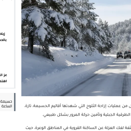
يبدأ م
 يورو لرعاية القاصرين في سبتة
راب وطني جراء ارتفاع أسعار الوقود
 حالة استنفار أمني والوقاية المدنية تتدخل
زيا
بالح
عمالة الإقليم تحت مجهر مطالب الشارع
الإقلي
عز ال
اهتما
الإسب
حسيمة س
الساعة
مل من عمليات إزاحة الثلوج التي شهدتها أقاليم الحسيمة، تازة،
لطرقية الجبلية وتأمين حركة المرور بشكل طبيعي.
ة لفك العزلة عن الساكنة القروية في المناطق الوعرة، حيث