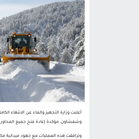
الحكومة الإسبانية تعلن عن ميزانية استثنائية بقيمة 25 مليون
قطاع نقل البضائع بالمغرب يلوح بإض
حريق بالمركب التجاري بالناظور يثير
زيادة تسعيرة النقل بالحسيمة تضع 
أعلنت وزارة التجهيز والماء عن الانتهاء الكا
وشفشاون، مؤكدة إعادة فتح جميع المحاور ا
وترافقت هذه العمليات مع جهود ميدانية مكثف