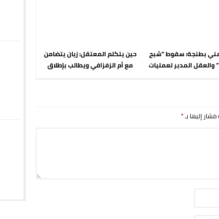
أمني بطنجة: سقوط “شبح
حين يتكلم المعتقل: زيان يتضامن
” والعقل المدبر لعمليات
مع أم الزفزافي ويطالب بإطلاق
اق الجوي في قبضة الدرك
سراح المعتقلين السياسيين
 مشار إليها بـ
*