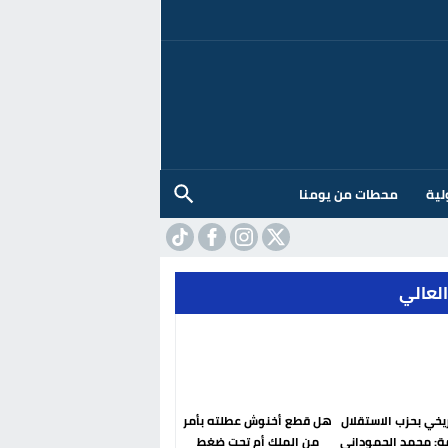
لية
محطات من يومنا
العالي
ريخي بحزب الاستقلال
هل قطع أخنوش عطلته بأمر
ة: محمد الحموداني
من الملك أم تحت ضغط