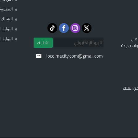
الصندوق
الشباك ا
البوابة 
 في
البوابة 
اشـتـرك
ات جديدة
Hoceimacity.com@gmail.com
ن الملك