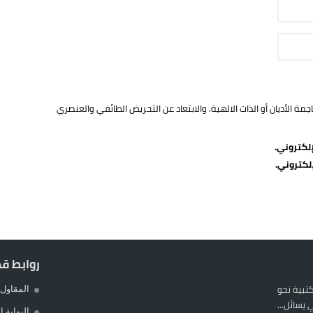
ة الأديان أو الذات الالهية. والابتعاد عن التحريض الطائفي والعنصري
لكتروني.
لكتروني.
روابط ق
المكتبية نحو
المقاول 
يسائل...
البوابة 