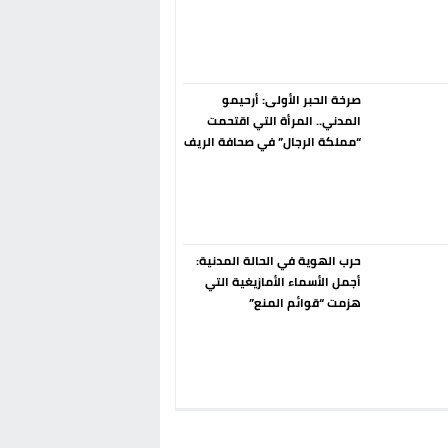
إسبانيا الإنسحاب من حزب الناتو
فورا
صرخة الحبر الأولى: أرحيمو
المدني.. المرأة التي اقتحمت
“مملكة الرجال” في صحافة الريف
قبل 90 عاماً
حرب الهوية في الحالة المدنية:
أجمل الأسماء الأمازيغية التي
هزمت “قوائم المنع”