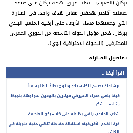
بركان (المغرب) – تغلب فريق نهضة بركان على ضيفه
حسنية أكادير بهدفين مقابل هدف واحد، في المباراة
التي جمعتهما مساء الأربعاء على أرضية الملعب البلدي
ببركان، ضمن مؤجل الجولة التاسعة من الدوري المغربي
للمحترفين (البطولة الاحترافية إنوي).
تفاصيل المباراة
اقرأ أيضا...
برشلونة يحسم الكلاسيكو ويتوج بطلاً لليغا رسمياً
فيفا يلغي حمراء الأميركي فولارين بالوغون لمواجهة بلجيكا،
وترامب يشكر
شغب الملاعب يلقي بظلاله على كلاسيكو العاصمة
كرة القدم الأفريقية: استقالة مفاجئة تنهي حقبة طويلة في
الكاف