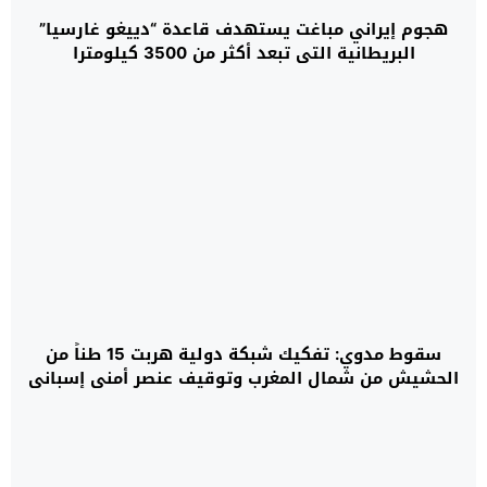
هجوم إيراني مباغت يستهدف قاعدة “دييغو غارسيا”
البريطانية التي تبعد أكثر من 3500 كيلومترا
سقوط مدوي: تفكيك شبكة دولية هربت 15 طناً من
الحشيش من شمال المغرب وتوقيف عنصر أمني إسباني