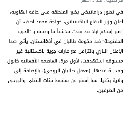
آخر تحديث : منذ 5 أشهر
في تطور دراماتيكي يضع المنطقة على حافة الهاوية،
أعلن وزير الدفاع الباكستاني، خواجة محمد آصف، أن
“صبر إسلام آباد قد نفد”، مدشناً ما وصفه بـ “الحرب
المفتوحة” ضد حكومة طالبان في أفغانستان. يأتي هذا
الإعلان الناري بالتزامن مع غارات جوية باكستانية غير
مسبوقة استهدفت، لأول مرة، العاصمة الأفغانية كابول
ومدينة قندهار (معقل طالبان الروحي)، بالإضافة إلى
ولاية بكتيا، مما أسفر عن سقوط مئات القتلى والجرحى
من الطرفين.