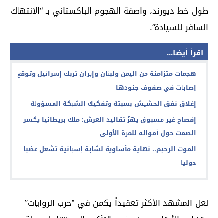
طول خط ديورند، واصفة الهجوم الباكستاني بـ “الانتهاك
السافر للسيادة”.
اقرأ أيضا...
هجمات متزامنة من اليمن ولبنان وإيران تربك إسرائيل وتوقع
إصابات في صفوف جنودها
إغلاق نفق الحشيش بسبتة وتفكيك الشبكة المسؤولة
إفصاح غير مسبوق يهزّ تقاليد العرش: ملك بريطانيا يكسر
الصمت حول أمواله للمرة الأولى
الموت الرحيم.. نهاية مأساوية لشابة إسبانية تشعل غضبا
دوليا
لعل المشهد الأكثر تعقيداً يكمن في “حرب الروايات”