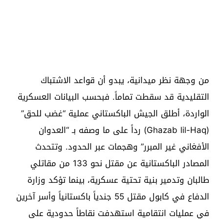
من وجهة نظر ميدانية، يبدو أن قواعد الاشتباك
التقليدية قد سقطت تماماً. فبحسب البيانات العسكرية
الواردة، أطلق الجيش الباكستاني عملية “غضب للحق”
(Ghazab lil-Haq) رداً على ما وصفه بـ “العدوان
الأفغاني غير المبرر” وهجمات عبر الحدود. وتتحدث
المصادر الباكستانية عن مقتل نحو 133 من مقاتلي
طالبان وتدمير بنية تحتية عسكرية، بينما تؤكد وزارة
الدفاع في كابول مقتل 55 جندياً باكستانياً وأسر آخرين
في عمليات انتقامية استهدفت نقاطاً حدودية على