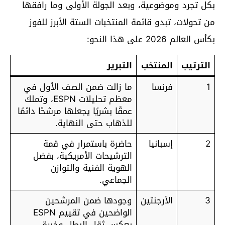
بكل تجرد وموضوعية، وبعد الجولة الأولى وما رافقها
من تحولات، تبدو قائمة المنتخبات الستة الأبرز للفوز
بكأس العالم 2026 على هذا النحو:
الترتيب
المنتخب
التبرير
1
فرنسا
ما زالت ضمن الصف الأول في
معظم تحليلات ESPN، وتملك
عمقًا بشريًا يجعلها مرشحًا دائمًا
للذهاب حتى النهاية.
2
إسبانيا
حاضرة باستمرار في قمة
الترشيحات الأمريكية، بفضل
الهوية الفنية والتوازن
الجماعي.
3
الأرجنتين
وجودها ضمن المرشحين
الواضحين في تقييم ESPN
يعكس ثقل البطل وخبرة