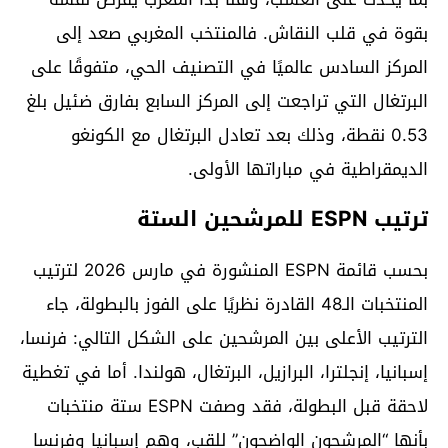
بقوة في قلب النقاش. فالمنتخب المغربي صعد إلى
المركز السادس عالميًا في التصنيف الحي، متفوقًا على
البرتغال التي تراجعت إلى المركز السابع بفارق ضئيل بلغ
0.53 نقطة، وذلك بعد تعادل البرتغال مع الكونغو
الديمقراطية في مباراتها الأولى.
ترتيب ESPN للمرشحين الستة
بحسب قائمة ESPN المنشورة في مارس 2026 لترتيب
المنتخبات الـ48 القادرة نظريًا على الفوز بالبطولة، جاء
الترتيب الأعلى بين المرشحين على الشكل التالي: فرنسا،
إسبانيا، إنجلترا، البرازيل، البرتغال، هولندا. أما في تغطية
لاحقة قبل البطولة، فقد وصفت ESPN ستة منتخبات
بأنها “المرشحون الواضحون” للقب، وهم إسبانيا وفرنسا