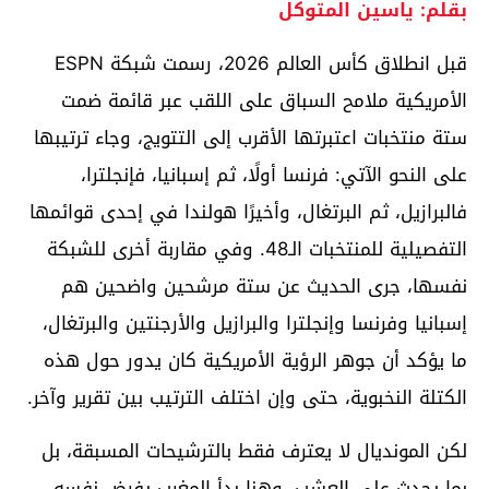
بقلم: ياسين المتوكل
قبل انطلاق كأس العالم 2026، رسمت شبكة ESPN
الأمريكية ملامح السباق على اللقب عبر قائمة ضمت
ستة منتخبات اعتبرتها الأقرب إلى التتويج، وجاء ترتيبها
على النحو الآتي: فرنسا أولًا، ثم إسبانيا، فإنجلترا،
فالبرازيل، ثم البرتغال، وأخيرًا هولندا في إحدى قوائمها
التفصيلية للمنتخبات الـ48. وفي مقاربة أخرى للشبكة
نفسها، جرى الحديث عن ستة مرشحين واضحين هم
إسبانيا وفرنسا وإنجلترا والبرازيل والأرجنتين والبرتغال،
ما يؤكد أن جوهر الرؤية الأمريكية كان يدور حول هذه
الكتلة النخبوية، حتى وإن اختلف الترتيب بين تقرير وآخر.
لكن المونديال لا يعترف فقط بالترشيحات المسبقة، بل
بما يحدث على العشب، وهنا بدأ المغرب يفرض نفسه