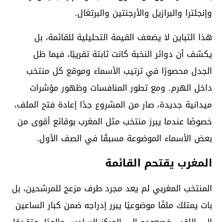
وإنجلترا والبرازيل والأرجنتين والبرتغال.
هذا التباين لا يضعف القيمة التحليلية للقائمة، بل
يكشف أن دوائر النخبة كانت ثابتة تقريبًا، فيما ظل
الجدل محصورًا في ترتيب الأسماء وموقع كل منتخب
داخل الهرم. ومع تطور المنافسات وظهور مؤشرات
ميدانية جديدة، صار من المشروع جدًا إعادة فتح الملف،
خصوصًا عندما يبرز منتخب مثل المغرب بوقائع أقوى من
بعض الأسماء الموضوعة مسبقًا في الصف الأول.
المغرب يقتحم القائمة
المنتخب المغربي لم يعد مجرد طرف مزعج للمرشحين، بل
بات يمتلك ملفًا موضوعيًا يبرر إدراجه ضمن كبار الساعين
إلى اللقب. فصعوده إلى المركز السادس عالميًا، متقدمًا