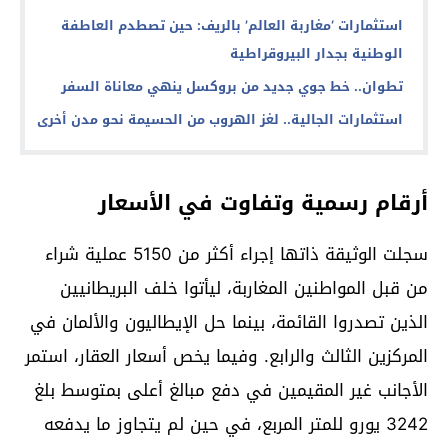
استثمارات ‘مغاربة العالم’ بالريف: حين تصطدم العاطفة
الوطنية بجدار البيروقراطية
تطوان.. خط جوي جديد من بروكسل ينهي معاناة السفر
استثمارات الجالية.. لغز الهروب من الحسيمة نحو مدن أخرى
أرقام رسمية وتفاوت في الأسعار
سجلت الوثيقة ذاتها إجراء أكثر من 5150 عملية شراء
من قبل المواطنين المغاربة، ليأتوا خلف البريطانيين
الذين تصدروا القائمة، بينما حل الإيطاليون والألمان في
المركزين الثالث والرابع. وفيما يخص أسعار العقار، استمر
الأجانب غير المقيمين في دفع مبالغ أعلى بمتوسط بلغ
3242 يورو للمتر المربع، في حين لم يتجاوز ما يدفعه