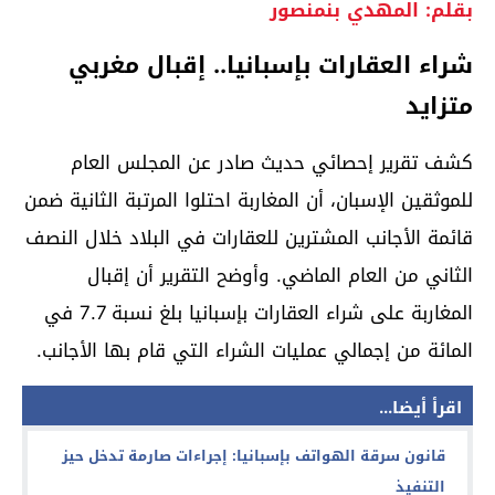
بقلم: المهدي بنمنصور
شراء العقارات بإسبانيا.. إقبال مغربي
متزايد
كشف تقرير إحصائي حديث صادر عن المجلس العام
للموثقين الإسبان، أن المغاربة احتلوا المرتبة الثانية ضمن
قائمة الأجانب المشترين للعقارات في البلاد خلال النصف
الثاني من العام الماضي. وأوضح التقرير أن إقبال
المغاربة على شراء العقارات بإسبانيا بلغ نسبة 7.7 في
المائة من إجمالي عمليات الشراء التي قام بها الأجانب.
اقرأ أيضا...
قانون سرقة الهواتف بإسبانيا: إجراءات صارمة تدخل حيز
التنفيذ