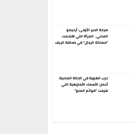
إسبانيا الإنسحاب من حزب الناتو
فورا
صرخة الحبر الأولى: أرحيمو
المدني.. المرأة التي اقتحمت
“مملكة الرجال” في صحافة الريف
قبل 90 عاماً
حرب الهوية في الحالة المدنية:
أجمل الأسماء الأمازيغية التي
هزمت “قوائم المنع”