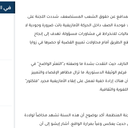
في ال
غي” المدافع عن حقوق الشعب المستضعف، شددت اللجنة على
ن؛ فوحدة الصف داخل الحركة الأمازيغية باتت ضرورة وجودية لا
والفعاليات للانخراط في مشاورات مسؤولة، تهدف إلى إنجاح
خية، ويقطع الطريق أمام محاولات تمييع القضية أو حصرها في زوايا
النازف، حيث انتقدت بشدة ما وصفته بـ”التعثر الواضح” في
رغم الوثيقة الدستورية، ما تزال مظاهر الإقصاء والتمييز
ناك إرادة خفية تعمل على إبقاء الأمازيغية مجرد “فلكلور”
لغوية والثقافية.
نة المنظمة، أكد بوضوح أن هذه السنة تشهد مخاضاً لولادة
 حديث يعكس وعياً بمرارة الواقع، أشار إيشو إلى أن