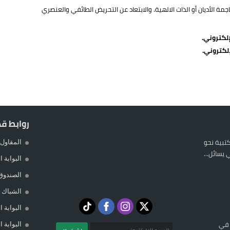
ة الأديان أو الذات الالهية. والابتعاد عن التحريض الطائفي والعنصري
لكتروني.
لكتروني.
روابط ق
المكتبية نحو
المقاول 
يسائل...
البوابة 
الصندوق
الشباك ا
البوابة 
 في
البوابة 