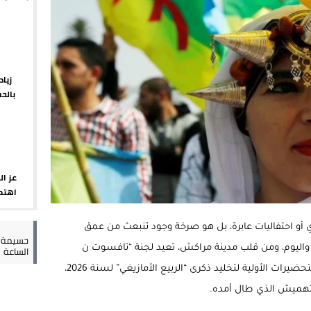
يبدأ م
 يورو لرعاية القاصرين في سبتة
راب وطني جراء ارتفاع أسعار الوقود
 حالة استنفار أمني والوقاية المدنية تتدخل
زيا
بالح
عمالة الإقليم تحت مجهر مطالب الشارع
الإقلي
عز ال
اهتما
الإسب
ي أو احتفاليات عابرة، بل هو صرخة وجود تنبعث من عمق
حسيمة س
الساعة
واليوم، ومن قلب مدينة مراكش، تعيد لجنة “تافسوت ن
إيمازيغن” ترتيب الأوراق، معلنةً عن انطلاق التحضيرات الأولية لتخليد ذكرى “الربيع الأمازيغي” لسنة 2026،
التهميش الذي طال أمده.