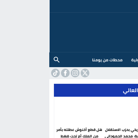
لية
محطات من يومنا
العالي
ريخي بحزب الاستقلال
هل قطع أخنوش عطلته بأمر
ة: محمد الحموداني
من الملك أم تحت ضغط