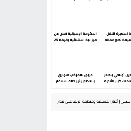
رحلة ما بعد مضيان
إسباني؟ عودة مايوركا تفتح
أسئلة ثقيلة
دة تسعيرة النقل
الحكومة الإسبانية تعلن عن
سيمة تضع عمالة
ميزانية استثنائية بقيمة 25
م تحت مجهر مطالب
مليون يورو لرعاية القاصرين
الشارع
في سبتة
دين أوناحي يتصدر
حريق بالمركب التجاري
مات كبار الأندية
بالناظور يثير حالة استنفار
انية في الميركاتو
أمني والوقاية المدنية
الصيفي
تتدخل
يتي | أخبار الحسيمة ومنطقة الريف على مدار