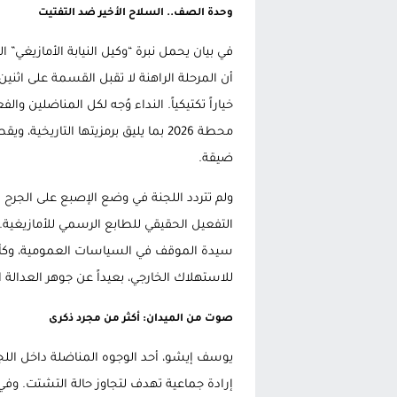
وحدة الصف.. السلاح الأخير ضد التفتيت
في بيان يحمل نبرة “وكيل النيابة الأمازي
أن المرحلة الراهنة لا تقبل القسمة على اثني
خياراً تكتيكياً. النداء وُجه لكل المناضلين 
محطة 2026 بما يليق برمزيتها التاري
ضيقة.
ولم تتردد اللجنة في وضع الإصبع على الجرح 
التفعيل الحقيقي للطابع الرسمي للأمازيغية. ف
سيدة الموقف في السياسات العمومية، وكأن ه
للاستهلاك الخارجي، بعيداً عن جوهر العدالة ال
صوت من الميدان: أكثر من مجرد ذكرى
يوسف إيشو، أحد الوجوه المناضلة داخل اللج
إرادة جماعية تهدف لتجاوز حالة التشتت. وفي