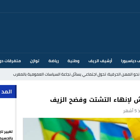
 دياسبورا
أرشيف الريف
وطنية
رياضة
توازن
متفرقات دو
قتحام سبتة وتخوفات من دعوات جديدة للعبور
المد 
ك أم تحت ضغط إسباني؟ عودة مايوركا تفتح أسئلة ثقيلة
أشهر
ر الأندية الإسبانية في الميركاتو الصيفي
يمة: محمد الحموداني يبدأ مرحلة ما بعد مضيان
تغيير تا
تح مضيق هرمز يدفع أسعار النفط للتراجع
بالحسيم