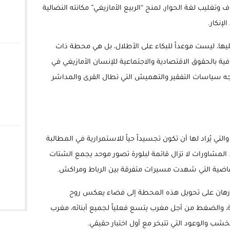
غليب لغة الحوار، لمنح “الربيع الأمازيغي” مكانته النضالية
إنكار.
ها، ليست موعداً للبكاء على الأطلال، بل هي محطة ذات
فية بالحقوق الاقتصادية والاجتماعية للإنسان الأمازيغي في
ه سياسات التفقير والتهميش التي تطال القرى والمداشر
ى مسيرة أبريل 2026 المرتقبة، والتي يُراد لها أن تكون تجسيداً حياً للاستمرارية في المطالبة
مشاورات لا تزال قائمة لبلورة تصور موحد يجمع الشتات
اضية التي شهدت مسيرات متفرقة بين الرباط ومراكش.
إنه رهان على تحويل هذه المحطة إلى فضاء يعكس روح
لة، والضغط من أجل مغرب يتسع فعلياً لجميع أبنائه، مغرب
خشب والوعود التي تتبخر مع أول اختبار حقيقي.