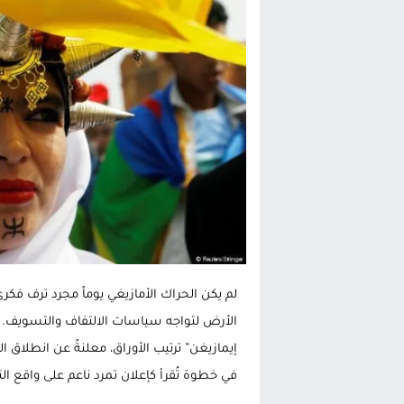
الحكومة الإسبانية تعلن عن ميزانية استثنائية بقيمة 25 مليون
قطاع نقل البضائع بالمغرب يلوح بإض
حريق بالمركب التجاري بالناظور يثير
زيادة تسعيرة النقل بالحسيمة تضع 
لم يكن الحراك الأمازيغي يوماً مجرد ترف فكر
الأرض لتواجه سياسات الالتفاف والتسويف. 
في خطوة تُقرأ كإعلان تمرد ناعم على واقع 