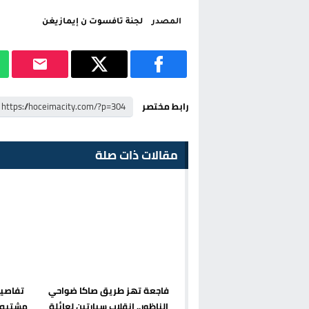
المصدر
لجنة تافسوت ن إيمازيغن
رابط مختصر
مقالات ذات صلة
فاجعة تهز طريق صاكا ضواحي
تفاصيل
الناظور.. انقلاب سيارتين لعائلة
مشتبه ف