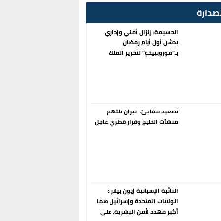
صدارة
الحسيمة: إنزال أمني وإداري
يدشن أول أيام رمضان
بـ”موروبييخو” لتحرير الملك
العمومي
تصعيد مفاجئ.. نيران تلتهم
منشآت الخليج وقرار قطري عاجل
النائبة الإسبانية إيون بيلارا:
الولايات المتحدة وإسرائيل هما
أكبر مهدد لأمن البشرية، على