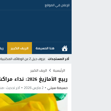
للإعلان في الموقع
هنا الحسيمة
الريف الكبير
ريف
أخر المستجدات
عزوف جيل Z عن الوظائف المكتبية نحو المهن الحرفية: تحول اجتماعي يسائل نجاعة السياسات العمومية بالمغرب
القضاء الإسباني يفتح تحقيقا في ا
الرئيسية
الريف الكبير
ربيع الأمازيغ 2026: نداء مراكش لإنهاء التشتت وفضح الزيف
هل قطع أخنوش عطلته بأمر من المل
حسيمة سيتي
2 مارس 2026
آخر تحديث :
منذ 5 
عز الدين أوناحي يتصدر اهتمامات كبا
تغيير تاريخي بحزب الاستقلال بالحس
اتفاق وشيك بين واشنطن وطهران لف