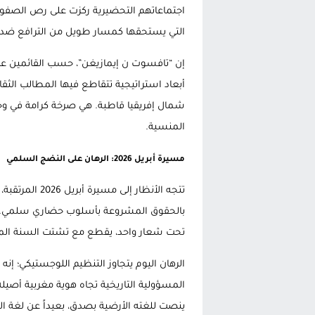
اجتماعاتهم التحضيرية ركزت على رص الصفوف وت
التي يستحقها كمسار طويل من الترافع ضد ال
إن “تافسوت ن إيمازيغن”، حسب القائمين علي
أبعاد استراتيجية تتقاطع فيها المطالب الثقا
شمال إفريقيا قاطبة. هي صرخة كرامة في وج
المنسية.
مسيرة أبريل 2026: الرهان على النضج السلمي
تتجه الأنظار إل
بالحقوق المشروعة بأسلوب حضاري سلمي. ال
تحت شعار واحد، يقطع مع تشتت السنة الم
الرهان اليوم يتجاوز التنظيم اللوجستيكي؛ 
المسؤولية التاريخية تجاه هوية مغربية أصي
ينصت للغته الأرضية بصدق، بعيداً عن لغة ال