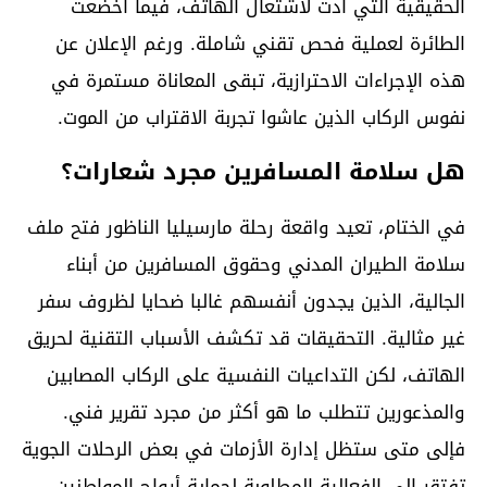
الحقيقية التي أدت لاشتعال الهاتف، فيما أخضعت
الطائرة لعملية فحص تقني شاملة. ورغم الإعلان عن
هذه الإجراءات الاحترازية، تبقى المعاناة مستمرة في
نفوس الركاب الذين عاشوا تجربة الاقتراب من الموت.
هل سلامة المسافرين مجرد شعارات؟
في الختام، تعيد واقعة رحلة مارسيليا الناظور فتح ملف
سلامة الطيران المدني وحقوق المسافرين من أبناء
الجالية، الذين يجدون أنفسهم غالبا ضحايا لظروف سفر
غير مثالية. التحقيقات قد تكشف الأسباب التقنية لحريق
الهاتف، لكن التداعيات النفسية على الركاب المصابين
والمذعورين تتطلب ما هو أكثر من مجرد تقرير فني.
فإلى متى ستظل إدارة الأزمات في بعض الرحلات الجوية
تفتقر إلى الفعالية المطلوبة لحماية أرواح المواطنين