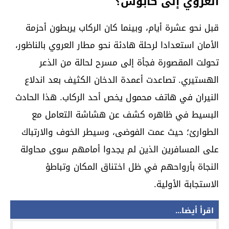
العروي إلى كابوس؟
قبل نحو عشرة أيام، وبينما كان الركاب يربطون أحزمة
الأمان استعدادا لرحلة هادئة نحو مطار العروي بالناظور،
تحولت المقصورة فجأة إلى مسرح لحالة من الذعر
الهستيري. تصاعدت أعمدة الدخان الكثيف بعد اندلاع
النيران في هاتف محمول يخص أحد الركاب. هذا الحادث
البسيط في ظاهره كشف عن هشاشة التعامل مع
الطوارئ؛ حيث عمت الفوضى، وسيطر الخوف والارتباك
على المسافرين الذين لم يجدوا أمامهم سوى محاولة
النجاة بأرواحهم في ظل اختناق المكان وتباطؤ
الاستجابة الأولية.
اقرأ أيضا...