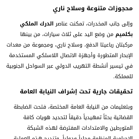
محجوزات متنوعة وسلاح ناري
وإلى جانب المخدرات، تمكنت عناصر
الدرك الملكي
بكلميم
من وضع اليد على ثلاث سيارات، من بينها
مركبتان رباعيتا الدفع، وسلاح ناري، ومجموعة من معدات
الإبحار المتطورة وأجهزة الاتصال اللاسلكي المستخدمة
في تيسير أنشطة التهريب الدولي عبر السواحل الجنوبية
للمملكة.
تحقيقات جارية تحت إشراف النيابة العامة
وبتعليمات من النيابة العامة المختصة، فتحت الضابطة
القضائية بحثاً تمهيدياً دقيقاً لتحديد هويات كافة
المتورطين والامتدادات المفترضة لهذه الشبكة
الإجرامية المنظمة محلياً ودولياً. وتندرج هذه العملية