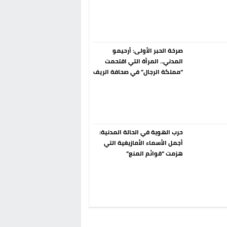
إسبانيا الإنسحاب من حزب الناتو
فورا
صرخة الحبر الأولى: أرحيمو
المدني.. المرأة التي اقتحمت
“مملكة الرجال” في صحافة الريف
قبل 90 عاماً
حرب الهوية في الحالة المدنية:
أجمل الأسماء الأمازيغية التي
هزمت “قوائم المنع”