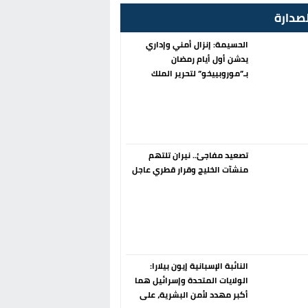
صدارة
الحسيمة: إنزال أمني وإداري
يدشن أول أيام رمضان
بـ”موروبييخو” لتحرير الملك
العمومي
تصعيد مفاجئ.. نيران تلتهم
منشآت الخليج وقرار قطري عاجل
النائبة الإسبانية إيون بيلارا:
الولايات المتحدة وإسرائيل هما
أكبر مهدد لأمن البشرية، على