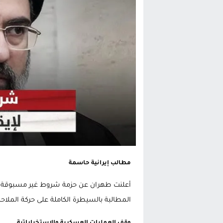
الحكومة الإسبانية تعلن عن ميزانية استثنائية بقيمة 25 مليون
قطاع نقل البضائع بالمغرب يلوح بإض
حريق بالمركب التجاري بالناظور يثير
زيادة تسعيرة النقل بالحسيمة تضع 
مطالب إيرانية حاسمة
أعلنت طهران عن حزمة شروط غير مسبوقة لإ
المطالبة بالسيطرة الكاملة على حركة الملاح