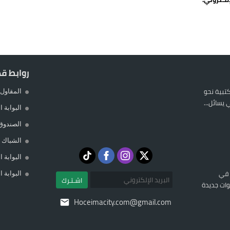
روابط ق
المكتبية نحو
المقاول 
يسائل...
البوابة 
الصندوق
الشباك ا
البوابة 
 في
البوابة 
اشـتـرك
ات جديدة
Hoceimacity.com@gmail.com