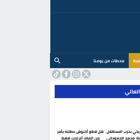
لية
محطات من يومنا
العالي
ريخي بحزب الاستقلال
هل قطع أخنوش عطلته بأمر
ة: محمد الحموداني
من الملك أم تحت ضغط