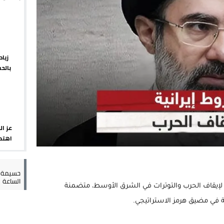
يبدأ م
 يورو لرعاية القاصرين في سبتة
راب وطني جراء ارتفاع أسعار الوقود
 حالة استنفار أمني والوقاية المدنية تتدخل
زيا
بالح
عمالة الإقليم تحت مجهر مطالب الشارع
الإقلي
عز ال
اهتما
الإسب
حسيمة س
الساعة
يقاف الحرب والتوترات في الشرق الأوسط، متضمنة
ة في مضيق هرمز الاستراتيجي.