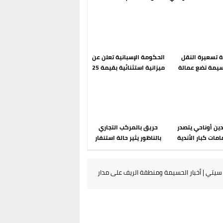
رحلة ما بعد مضيان
إسباني؟ عودة مايوركا تفتح
أسئلة ثقيلة
دة تسعيرة النقل
الحكومة الإسبانية تعلن عن
سيمة تضع عمالة
ميزانية استثنائية بقيمة 25
م تحت مجهر مطالب
مليون يورو لرعاية القاصرين
الشارع
في سبتة
دين أوناحي يتصدر
حريق بالمركب التجاري
مات كبار الأندية
بالناظور يثير حالة استنفار
انية في الميركاتو
أمني والوقاية المدنية
الصيفي
تتدخل
يتي | أخبار الحسيمة ومنطقة الريف على مدار