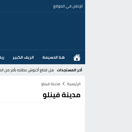
للإعلان في الموقع
هنا الحسيمة
الريف الكبير
ريف
أخر المستجدات
هل قطع أخنوش عطلته بأمر من المل
عز الدين أوناحي يتصدر اهتمامات كبا
الرئيسية
مدينة فينلو
مدينة فينلو
تغيير تاريخي بحزب الاستقلال بالحس
اتفاق وشيك بين واشنطن وطهران لف
الحكومة الإسبانية تعلن عن ميزانية استثنائية بقيمة 25 مليون
قطاع نقل البضائع بالمغرب يلوح بإض