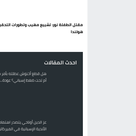
حريق بالمركب التجاري بالناظور يثير
زيادة تسعيرة النقل بالحسيمة تضع 
مقتل الطفلة نور: تشييع مهيب وتطورات التحق
بين أمواج سبتة وشواطئ مايوركا:
هولندا
رئيس الحكومة المغربية يقضي عط
احدث المقالات
هل قطع أخنوش عطلته بأمر م
أم تحت ضغط إسباني؟ عودة...
عز الدين أوناحي يتصدر اهتمام
الأندية الإسبانية في الميركا