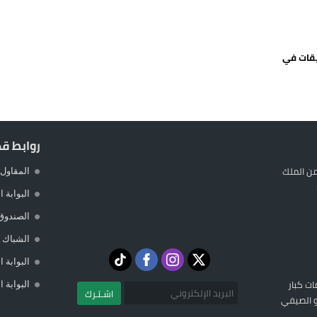
 حالة استنفار أمني والوقاية المدنية تتدخل
عمالة الإقليم تحت مجهر مطالب الشارع
يقات في
 حين يهرب المواطن ويصطاف المسؤول
لته في مايوركا في خضم أزمة سبتة
روابط ق
ن الملك
المقاول 
البوابة 
الصندوق
الشباك ا
البوابة 
ات كبار
البوابة 
اشـتـرك
تو الصيفي