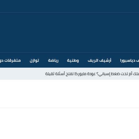
 دياسبورا
أرشيف الريف
وطنية
رياضة
توازن
متفرقات دو
ك أم تحت ضغط إسباني؟ عودة مايوركا تفتح أسئلة ثقيلة
ر الأندية الإسبانية في الميركاتو الصيفي
يمة: محمد الحموداني يبدأ مرحلة ما بعد مضيان
تح مضيق هرمز يدفع أسعار النفط للتراجع
 يورو لرعاية القاصرين في سبتة
راب وطني جراء ارتفاع أسعار الوقود