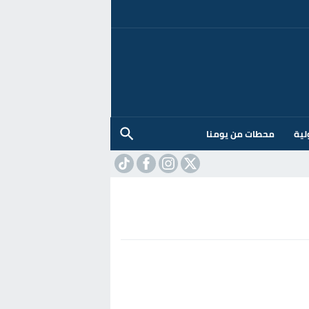
لية
محطات من يومنا