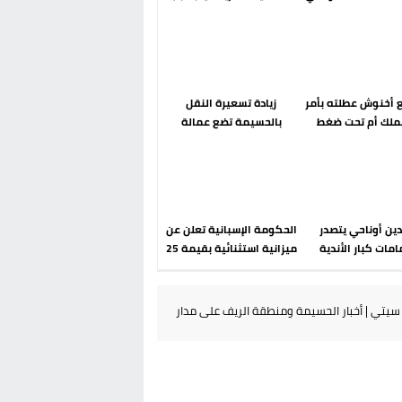
رحلة ما بعد مضيان
الضوابط الحدودية في فضاء
شنغن
أخنوش عطلته بأمر
زيادة تسعيرة النقل
ملك أم تحت ضغط
بالحسيمة تضع عمالة
 عودة مايوركا تفتح
الإقليم تحت مجهر مطالب
أسئلة ثقيلة
الشارع
دين أوناحي يتصدر
الحكومة الإسبانية تعلن عن
مات كبار الأندية
ميزانية استثنائية بقيمة 25
انية في الميركاتو
مليون يورو لرعاية القاصرين
الصيفي
في سبتة
يتي | أخبار الحسيمة ومنطقة الريف على مدار