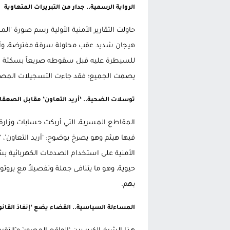
الرواية الرسمية.. جدار من التبريرات المتهاوية
حاولت التقارير الأمنية الأولية رسم صورة ‘الم
هيجان شديد عقب محاولة سرقة مفترضة، وأن ا
للسيطرة عليه قبل سقوطه صريعاً بسكتة قلبي
يصمت الجميع؛ فقد جاءت التسجيلات المصور
توسلات الضحية.. ‘أريد التعاون’ مقابل الصعقات
المقاطع المسربة، التي أربكت حسابات وزارة ا
فيها هيثم وهو يصرخ بوضوح: ‘أريد التعاون’، ‘
الأمنية على استخدام الصدمات الكهربائي
حيوية، وهو ما يتنافى جملة وتفصيلاً مع بروت
بهم.
المساءلة السياسية.. القضاء يضع ‘إنفاذ القان