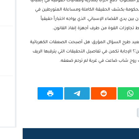
ير المكتوب’ دفع أحزاباً يسارية وفعاليات حقوقية في إسبانيا
 الحكومة بكشف الحقيقة الكاملة ومساءلة المتورطين في
ين يدي القضاء الإسباني، الذي يواجه اختباراً حقيقياً
تجاوزات القوة من طرف أجهزة إنفاذ القانون.
عيد طرح السؤال المؤرق: هل أصبحت الصعقات الكهربائية
’؟ الإجابة تكمن في تفاصيل التحقيقات التي يترقبها الريف
ف روح شاب ضاعت في غربة لم ترحم ضعفه.