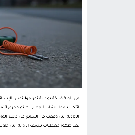
تغيير تاريخي بحزب الاستقلال بالحس
اتفاق وشيك بين واشنطن وطهران لف
الحكومة الإسبانية تعلن عن ميزانية استثنائية بقيمة 25 مليون
قطاع نقل البضائع بالمغرب يلوح بإض
في زاوية ضيقة بمدينة توريمولينوس الإسبانية،
انتهى بلفظ الشاب المغربي هيثم مجري لأنفاس
الحادثة التي وقعت في السابع من دجنبر الماض
بعد ظهور معطيات تنسف الرواية التي حاولت 