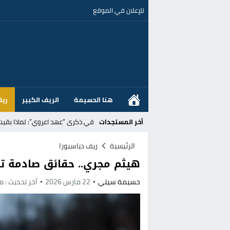
للإعلان في الموقع
هنا الحسيمة
الريف الكبير
ريف
أخر المستجدات
في ذكرى “عهد اعروي”: لماذا بقي
إسبانيا تلوّح بـإجراءات انتقامية ض
الرئيسية
ريف دياسبورا
هيثم مجري.. حقائق صادمة تن
عزوف جيل Z عن الوظائف المكتبية نحو المهن الحرفية: تحول اجتماعي يسائل نجاعة السياسات العمومية بالمغرب
حسيمة سيتي
22 مارس 2026
آخر تحديث :
منذ
القضاء الإسباني يفتح تحقيقا في ا
هل قطع أخنوش عطلته بأمر من المل
عز الدين أوناحي يتصدر اهتمامات كبا