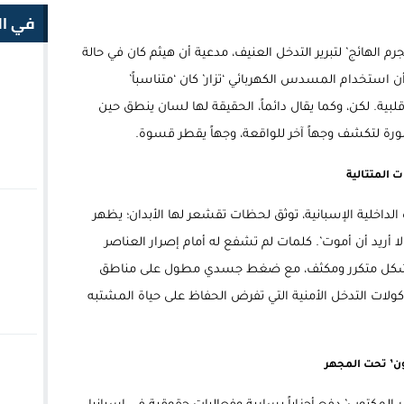
في ال
جرم الهائج’ لتبرير التدخل العنيف، مدعية أن هيثم كان في حالة
ستخدام المسدس الكهربائي ‘تزار’ كان ‘متناسباً’
ة. لكن، وكما يقال دائماً، الحقيقة لها لسان ينطق حين
ة لتكشف وجهاً آخر للواقعة، وجهاً يقطر قسوة.
 المتتالية
لداخلية الإسبانية، توثق لحظات تقشعر لها الأبدان؛ يظهر
لا أريد أن أموت’. كلمات لم تشفع له أمام إصرار العناصر
ة بشكل متكرر ومكثف، مع ضغط جسدي مطول على مناطق
وكولات التدخل الأمنية التي تفرض الحفاظ على حياة المشتبه
ون’ تحت المجهر