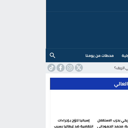
لية
محطات من يومنا
 الريف؟
العالي
ريخي بحزب الاستقلال
إسبانيا تلوّح بـإجراءات
ة: محمد الحموداني
انتقامية ضد إيطاليا بسبب