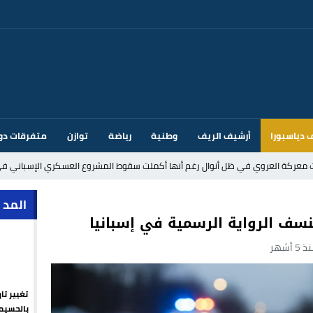
 دياسبورا
أرشيف الريف
وطنية
رياضة
توازن
متفرقات دو
ت معركة العروي في ظل أنوال رغم أنها أكملت سقوط المشروع العسكري الإسباني في
د إيطاليا بسبب الضوابط الحدودية في فضاء شنغن
المد 
سف الرواية الرسمية في إسبانيا
 5 أشهر
قتحام سبتة وتخوفات من دعوات جديدة للعبور
ك أم تحت ضغط إسباني؟ عودة مايوركا تفتح أسئلة ثقيلة
تغيير تا
ر الأندية الإسبانية في الميركاتو الصيفي
بالحسيم