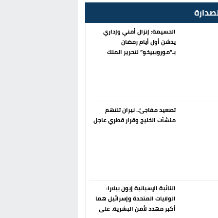
صدارة
الحسيمة: إنزال أمني وإداري
يدشن أول أيام رمضان
بـ”موروبييخو” لتحرير الملك
العمومي
تصعيد مفاجئ.. نيران تلتهم
منشآت الخليج وقرار قطري عاجل
النائبة الإسبانية إيون بيلارا:
الولايات المتحدة وإسرائيل هما
أكبر مهدد لأمن البشرية، على