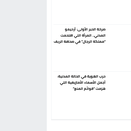
إسبانيا الإنسحاب من حزب الناتو
فورا
صرخة الحبر الأولى: أرحيمو
المدني.. المرأة التي اقتحمت
“مملكة الرجال” في صحافة الريف
قبل 90 عاماً
حرب الهوية في الحالة المدنية:
أجمل الأسماء الأمازيغية التي
هزمت “قوائم المنع”