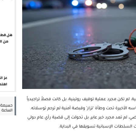
يبدأ م
يمة: محمد الحموداني يبدأ مرحلة ما بعد مضيان
تح مضيق هرمز يدفع أسعار النفط للتراجع
 يورو لرعاية القاصرين في سبتة
هل قطع 
من ال
راب وطني جراء ارتفاع أسعار الوقود
إسباني؟
عز ال
اهتما
الإسب
 لم تكن مجرد عملية توقيف روتينية، بل كانت فصلاً تراجيدياً
حسيمة س
الساعة
ه الأخيرة تحت وطأة ‘تزار’ وقبضة أمنية لم ترحم توسلاته.
ي، لم تعد مجرد خبر عابر، بل تحولت إلى قضية رأي عام دولي
السلطات الإسبانية تسويقها في البداية.