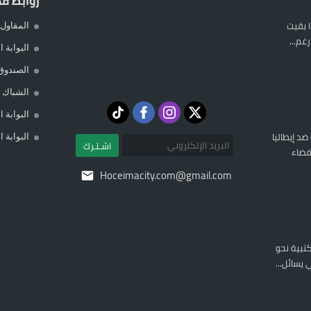
روابط ق
 بقيت
المقاول 
غم...
البوابة 
الصندوق
الشباك ا
البوابة 
 ضد إيطاليا
البوابة 
اشـتـرك
فضاء
Hoceimacity.com@gmail.com
المكتبية نحو
يسائل...