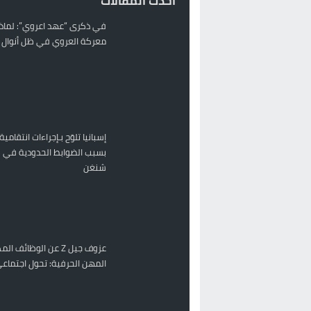
احدث المقالات
في ذكرى “عهد اعروي”: لماذا
معركة العروي في ظل أنوال ر
إسبانيا تلوّح بـإجراءات انتقامية
بسبب الضوابط الحدودية في 
شنغن
عزوف جيل Z عن الوظائف 
المهن الحرفية: تحول اجتماعي 