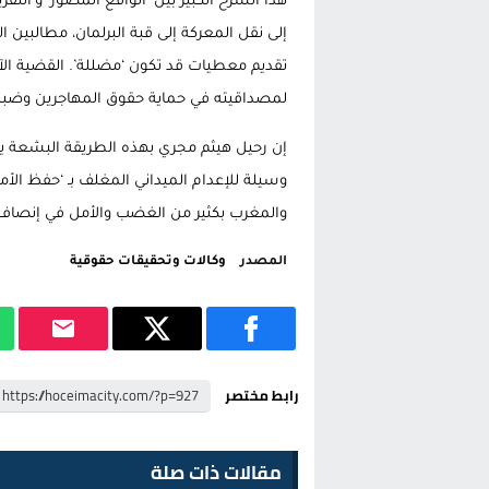
هذا الشرخ الكبير بين ‘الواقع المصور’ و’التقر
إلى نقل المعركة إلى قبة البرلمان، مطالبين
تقديم معطيات قد تكون ‘مضللة’. القضية الآن ب
لمصداقيته في حماية حقوق المهاجرين وضبط 
إن رحيل هيثم مجري بهذه الطريقة البشعة ي
وسيلة للإعدام الميداني المغلف بـ ‘حفظ الأمن
والمغرب بكثير من الغضب والأمل في إنصا
المصدر
وكالات وتحقيقات حقوقية
رابط مختصر
مقالات ذات صلة