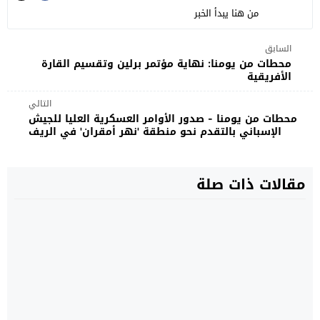
من هنا يبدأ الخبر
السابق
محطات من يومنا: نهاية مؤتمر برلين وتقسيم القارة
الأفريقية
التالي
محطات من يومنا - صدور الأوامر العسكرية العليا للجيش
الإسباني بالتقدم نحو منطقة 'نهر أمقران' في الريف
مقالات ذات صلة