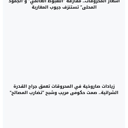
أسعار المحروقات.. مفارقة “الهبوط العالمي” و”الجمود
المحلي” تستنزف جيوب المغاربة
زيادات صاروخية في المحروقات تعمق جراح القدرة
الشرائية.. صمت حكومي مريب وشبح “تضارب المصالح”
يعود للواجهة