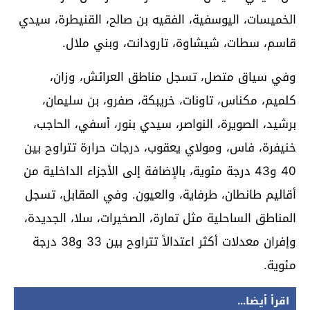
الخميسات، اليوسفية، الفقيه بن صالح، القنيطرة، سيدي
قاسم، سطات، شيشاوة، تارودانت، وبني ملال.
وفي سياق متصل، تسجل مناطق العرائش، وزان،
كلميم، مكناس، تاونات، خريبكة، صفرو، بن سليمان،
برشيد، الصويرة، النواصر، سيدي بنور، أسفي، الحاجب،
خنيفرة، فاس، ومولاي يعقوب، درجات حرارة تتراوح بين
40 و43 درجة مئوية، بالإضافة إلى الأجزاء الداخلية من
أقاليم طانطان، طرفاية، والعيون. وفي المقابل، تسجل
المناطق الساحلية مثل تمارة، الصخيرات، سلا، الجديدة،
وإفران معدلات أكثر اعتدالاً تتراوح بين 33 و38 درجة
مئوية.
اقرأ أيضا...