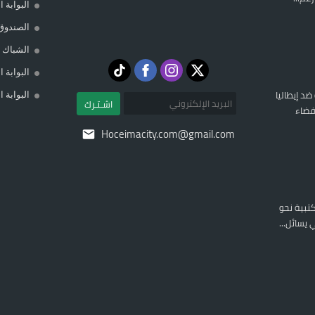
البوابة 
الصندوق
الشباك ا
البوابة 
 ضد إيطاليا
البوابة 
اشـتـرك
فضاء
Hoceimacity.com@gmail.com
المكتبية نحو
يسائل...