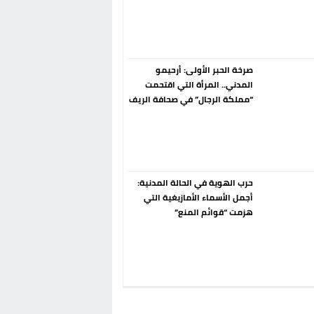
إسبانيا الإنسحاب من حزب الناتو
فورا
صرخة الحبر الأولى: أرحيمو
المدني.. المرأة التي اقتحمت
“مملكة الرجال” في صحافة الريف
قبل 90 عاماً
حرب الهوية في الحالة المدنية:
أجمل الأسماء الأمازيغية التي
هزمت “قوائم المنع”