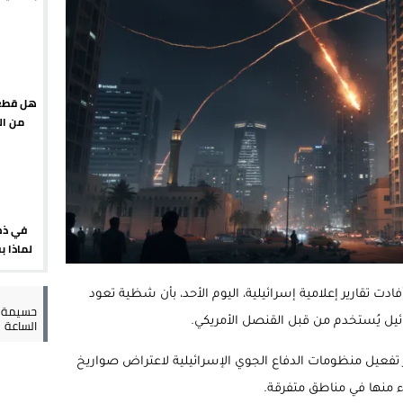
يبدأ م
يمة: محمد الحموداني يبدأ مرحلة ما بعد مضيان
تح مضيق هرمز يدفع أسعار النفط للتراجع
 يورو لرعاية القاصرين في سبتة
هل قطع 
من ال
راب وطني جراء ارتفاع أسعار الوقود
إسباني؟
في ذك
لماذا 
في ظل
أكملت
دت تقارير إعلامية إسرائيلية، اليوم الأحد، بأن شظية تعود
العسك
حسيمة س
الساعة
ئيل يُستخدم من قبل القنصل الأمريكي.
 تفعيل منظومات الدفاع الجوي الإسرائيلية لاعتراض صواريخ
 منها في مناطق متفرقة.