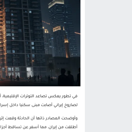
تغيير تاريخي بحزب الاستقلال بالحس
اتفاق وشيك بين واشنطن وطهران لف
الحكومة الإسبانية تعلن عن ميزانية استثنائية بقيمة 25 مليون
قطاع نقل البضائع بالمغرب يلوح بإض
في تطور يعكس تصاعد التوترات الإقليمية، أفا
لصاروخ إيراني أصابت مبنى سكنيا داخل إسرا
وأوضحت المصادر ذاتها أن الحادثة وقعت إثر
أطلقت من إيران، مما أسفر عن تساقط أجزاء