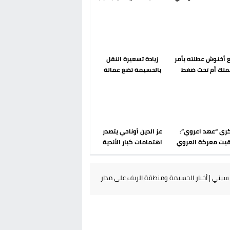
رحلة ما بعد مضيان
الضوابط الحدودية في فضاء
شنغن
أخنوش عطلته بأمر
زيادة تسعيرة النقل
ملك أم تحت ضغط
بالحسيمة تضع عمالة
 عودة مايوركا تفتح
الإقليم تحت مجهر مطالب
أسئلة ثقيلة
الشارع
رى “عهد اعروي”:
عز الدين أوناحي يتصدر
بقيت معركة العروي
اهتمامات كبار الأندية
 أنوال رغم أنها
الإسبانية في الميركاتو
 سقوط المشروع
الصيفي
ري الإسباني في
يتي | أخبار الحسيمة ومنطقة الريف على مدار
الريف؟