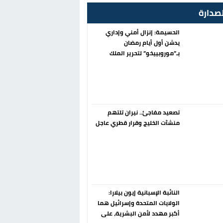
صدارة
الحسيمة: إنزال أمني وإداري
يدشن أول أيام رمضان
بـ”موروبييخو” لتحرير الملك
العمومي
تصعيد مفاجئ.. نيران تلتهم
منشآت الخليج وقرار قطري عاجل
النائبة الإسبانية إيون بيلارا:
الولايات المتحدة وإسرائيل هما
أكبر مهدد لأمن البشرية، على