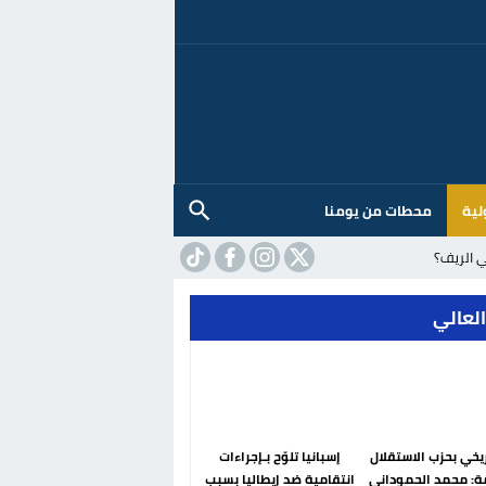
لية
محطات من يومنا
 الريف؟
العالي
ريخي بحزب الاستقلال
إسبانيا تلوّح بـإجراءات
ة: محمد الحموداني
انتقامية ضد إيطاليا بسبب