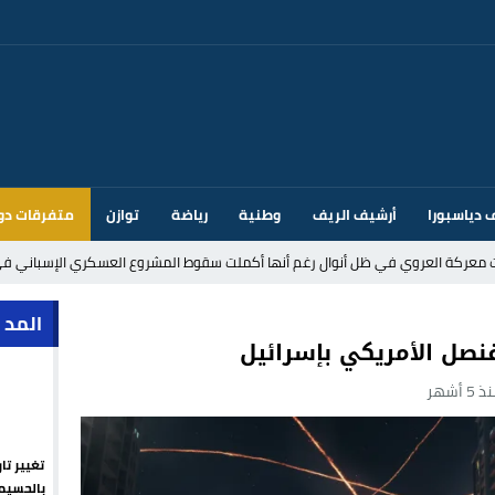
 دياسبورا
أرشيف الريف
وطنية
رياضة
توازن
متفرقات دو
ت معركة العروي في ظل أنوال رغم أنها أكملت سقوط المشروع العسكري الإسباني في
د إيطاليا بسبب الضوابط الحدودية في فضاء شنغن
المد 
قنصل الأمريكي بإسرائيل
 5 أشهر
قتحام سبتة وتخوفات من دعوات جديدة للعبور
ك أم تحت ضغط إسباني؟ عودة مايوركا تفتح أسئلة ثقيلة
تغيير تا
ر الأندية الإسبانية في الميركاتو الصيفي
بالحسيم