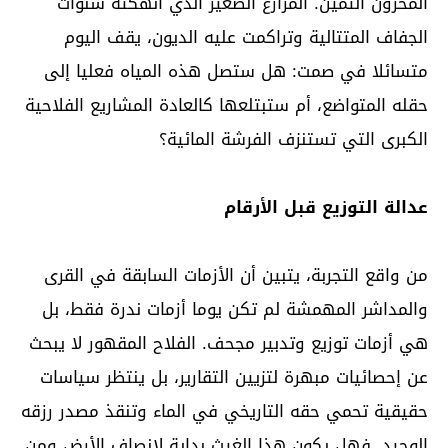
المخزون الثمين. المزارع الصغير الذي أنهكته سنوات
الجفاف المتتالية وتراكمت عليه الديون، يقف اليوم
متسائلا في صمت: هل ستصل هذه المياه فعليا إلى
حقله المتواضع، أم ستبتلعها كالعادة المشاريع الفلاحية
الكبرى التي تستنزف الفرشة المائية؟
عدالة التوزيع قبل الأرقام
من واقع التجربة، يتبين أن الأزمات السابقة في القرى
والمداشر المهمشة لم تكن يوما أزمات ندرة فقط، بل
هي أزمات توزيع وتدبير مجحف. الفلاح المقهور لا يبحث
عن إحصائيات مبهرة لتزيين التقارير، بل ينتظر سياسات
حقيقية تحمي حقه التاريخي في الماء وتنقذ مصدر رزقه
الوحيد. فهل يكون هذا الغيث بداية لإنصاف الأرض ومن