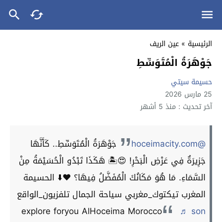
الرئيسية
»
عين الريف
جَوْهَرَةُ الْمُتَوَسِّطِ
حسيمة سيتي
25 مارس 2026
آخر تحديث : منذ 5 أشهر
@hoceimacity.com
جَوْهَرَةُ الْمُتَوَسِّطِ.. كَأَنَّهَا
جَزِيرَةٌ فِي عَرْضِ الْبَحْرِ! 😍🏝️ هَكَذَا تَبْدُو الْحُسَيْمَةُ مِنْ
السَّمَاءِ. مَا هُوَ مَكَانُكَ الْمُفَضَّلُ فِيهَا؟ ❤️⬇️ الحسيمة
المغرب تيكتوك_مغربي سياحة الجمال تلفزيون_الواقع
explore foryou AlHoceima Morocco
♬ son