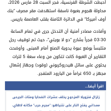
أحبطت الشرطة الفرنسية، فجر السبت 28 مارس 2026،
محاولة هجوم بعبوة ناسفة استهدفت مقر مصرف “بنك
أوف أميركا” في الدائرة الثامنة بقلب العاصمة باريس.
وأفادت مصادر أمنية أن التدخل جرى في تمام الساعة
03:30 فجراً بشارع “دو لا بويتي”، حيث تم توقيف رجل
متلبساً بوضع عبوة يدوية الصنع أمام المبنى. وأوضحت
التقارير أن العبوة كانت تتكون من وعاء سعة 5 لترات
يحتوي على سائل هيدروكربوني (وقود) وجهاز إشعال
مجهز بـ 650 غراماً من البارود المتفجر.
اقرأ أيضا...
زلزال فنزويلا المزدوج يخلف عشرات الضحايا ومئات الجرحى
ممداني يفتح النار على نتنياهو: “مجرم حرب” مكانه لاهاي،