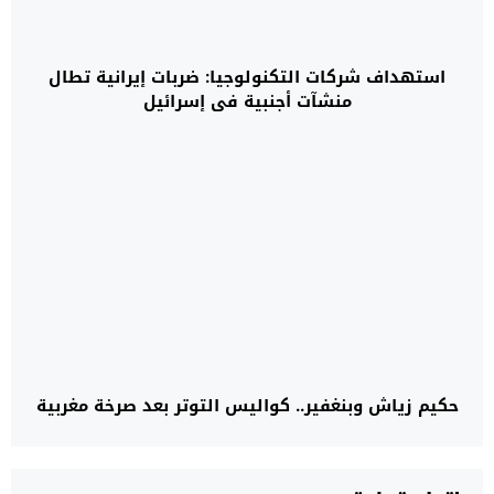
استهداف شركات التكنولوجيا: ضربات إيرانية تطال
منشآت أجنبية في إسرائيل
حكيم زياش وبنغفير.. كواليس التوتر بعد صرخة مغربية