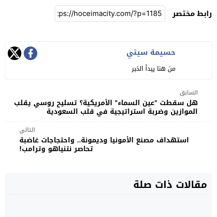
رابط مختصر
حسيمة سيتي
من هنا يبدأ الخبر
السابق
هل سقطت "عين السماء" الأمريكية؟ تسليح روسي يقلب
الموازين وضربة استراتيجية في قلب السعودية
التالي
استهداف مصنع الأمونيا وديمونة.. واحتجاجات غاضبة
تحاصر نتنياهو وترامب!
مقالات ذات صلة