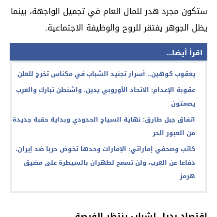
ستكون مجرد هدر للمال العام في تجميل الواجهة، بينما
يظل الجوهر يفتقر للروح والوظيفة الاجتماعية.
اقرأ أيضا...
يعقوب كوهين.. أسرار تجنيد الشباب في مكناس تخرج للعلن
عقوبة الإعدام: الاتحاد الأوروبي يدين، واشنطن تبارك والعرب
يصمتون
اتفاق جبل طارق: نهاية السياج الحدودي وبداية حقبة جديدة
من العبور الحر
كاتب وصحفي إماراتي: الإمارات وحدها تخوض حربا ضد إيران،
دفاعا عن العرب، ولن تسمح لطهران بالسيطرة على مضيق
هرمز
اقتصاد بديل لشباب ينتظر الفرصة