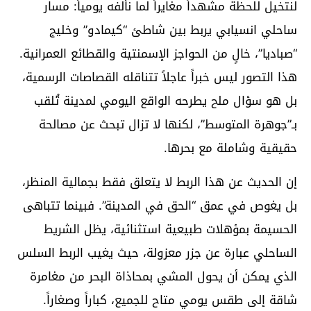
لنتخيل للحظة مشهداً مغايراً لما نألفه يومياً: مسار
ساحلي انسيابي يربط بين شاطئ “كيمادو” وخليج
“صباديا”، خالٍ من الحواجز الإسمنتية والقطائع العمرانية.
هذا التصور ليس خبراً عاجلاً تتناقله القصاصات الرسمية،
بل هو سؤال ملح يطرحه الواقع اليومي لمدينة تُلقب
بـ”جوهرة المتوسط”، لكنها لا تزال تبحث عن مصالحة
حقيقية وشاملة مع بحرها.
إن الحديث عن هذا الربط لا يتعلق فقط بجمالية المنظر،
بل يغوص في عمق “الحق في المدينة”. فبينما تتباهى
الحسيمة بمؤهلات طبيعية استثنائية، يظل الشريط
الساحلي عبارة عن جزر معزولة، حيث يغيب الربط السلس
الذي يمكن أن يحول المشي بمحاذاة البحر من مغامرة
شاقة إلى طقس يومي متاح للجميع، كباراً وصغاراً.