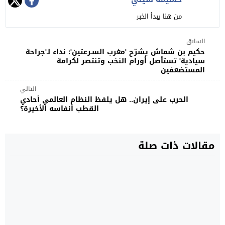
من هنا يبدأ الخبر
السابق
حكيم بن شماش يشرّح 'مغرب السـرعتين': نداء لـ'جراحة
سيادية' تستأصل أورام النخب وتنتصر لكرامة
المستضعفين
التالي
الحرب على إيران.. هل يلفظ النظام العالمي أحادي
القطب أنفاسه الأخيرة؟
مقالات ذات صلة