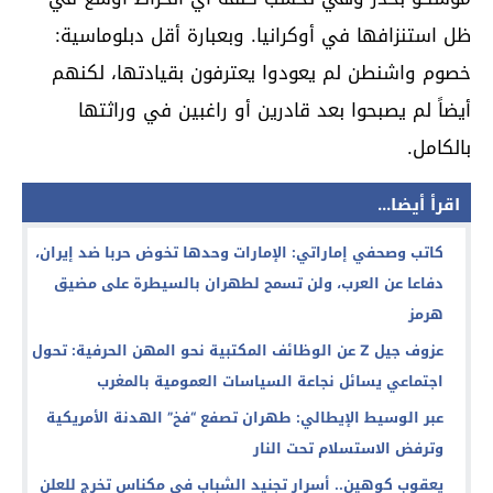
ظل استنزافها في أوكرانيا. وبعبارة أقل دبلوماسية:
خصوم واشنطن لم يعودوا يعترفون بقيادتها، لكنهم
أيضاً لم يصبحوا بعد قادرين أو راغبين في وراثتها
بالكامل.
اقرأ أيضا...
كاتب وصحفي إماراتي: الإمارات وحدها تخوض حربا ضد إيران،
دفاعا عن العرب، ولن تسمح لطهران بالسيطرة على مضيق
هرمز
عزوف جيل Z عن الوظائف المكتبية نحو المهن الحرفية: تحول
اجتماعي يسائل نجاعة السياسات العمومية بالمغرب
عبر الوسيط الإيطالي: طهران تصفع “فخ” الهدنة الأمريكية
وترفض الاستسلام تحت النار
يعقوب كوهين.. أسرار تجنيد الشباب في مكناس تخرج للعلن