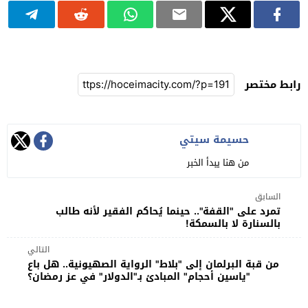
رابط مختصر
حسيمة سيتي
من هنا يبدأ الخبر
السابق
تمرد على "القفة".. حينما يُحاكم الفقير لأنه طالب
بالسنارة لا بالسمكة!
التالي
من قبة البرلمان إلى "بلاط" الرواية الصهيونية.. هل باع
"ياسين أحجام" المبادئ بـ"الدولار" في عز رمضان؟