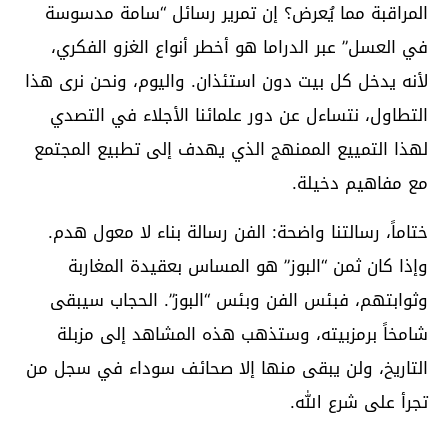
المراقبة مما يُعرض؟ إن تمرير رسائل “سامة مدسوسة
في العسل” عبر الدراما هو أخطر أنواع الغزو الفكري،
لأنه يدخل كل بيت دون استئذان. واليوم، ونحن نرى هذا
التطاول، نتساءل عن دور علمائنا الأجلاء في التصدي
لهذا التمييع الممنهج الذي يهدف إلى تطبيع المجتمع
مع مفاهيم دخيلة.
ختاماً، رسالتنا واضحة: الفن رسالة بناء لا معول هدم.
وإذا كان ثمن “البوز” هو المساس بعقيدة المغاربة
وثوابتهم، فبئس الفن وبئس “البوز”. الحجاب سيبقى
شامخاً برمزبيته، وستذهب هذه المشاهد إلى مزبلة
التاريخ، ولن يبقى منها إلا صحائف سوداء في سجل من
تجرأ على شرع الله.