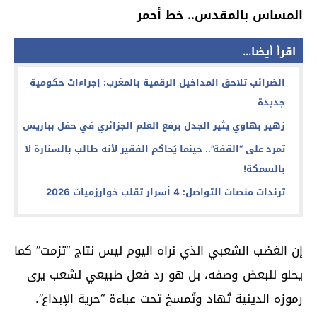
المساس بالمقدس.. خط أحمر
اقرأ أيضا...
الضرائب تلاحق المداخيل الرقمية بالمغرب: إجراءات حكومية
جديدة
زهير بهاوي يثير الجدل برفع العلم الجزائري في حفل بباريس
تمرد على “القفة”.. حينما يُحاكم الفقير لأنه طالب بالسنارة لا
بالسمكة!
ترندات منصات التواصل: 4 أسرار تقلب خوارزميات 2026
إن الغضب الشعبي الذي نراه اليوم ليس نتاج “تزمت” كما
يحلو للبعض وصفه، بل هو رد فعل طبيعي لشعب يرى
رموزه الدينية تُهاد وتُمسخ تحت عباءة “حرية الإبداع”.