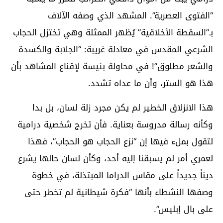
“الفتوى العصرية”. المشهد الذي وصفه الآلاف
بـ”السقطة الأخلاقية” يُظهر الممثلة وهي تختزل الحجاب
الشرعي المقدس في معادلة غريبة: “الجلابة والكسدة
والشعر مطلوق”! في محاولة بئيسة لإقناع المشاهد بأن
هذا هو الستر، وأن ما عداه تشدد.
هذا الانزلاق الخطير لم يكن مجرد زلة لسان، بل بدا
وكأنه رسالة مدروسة بعناية. فأن تخرج شخصية درامية
لتقول بملء فيها إن “نزع الحجاب هو الحجاب”، فهذا
لعمري أمر لم يسبقنا إليه أحد، وكأن لسان حالها يشرع
ديناً جديداً على مقاس الدراما المبتذلة، في خطوة
وصفها النشطاء بأنها “فكرة شيطانية لم تخطر حتى
على بال إبليس”.