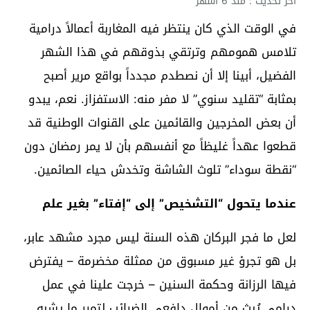
آخر تحديث : منذ 6 أشهر
في الوقت الذي كان ينتظر فيه المغاربة أعمالاً درامية
تلامس همومهم وترتقي بذوقهم في هذا الشهر
الفضيل، أبينا إلا أن نصطدم مجدداً بواقع مرير أصبح
بمثابة “تقليد سنوي” لا مفر منه: الاستفزاز. نعم، يبدو
أن بعض المخرجين والقائمين على القنوات الوطنية قد
قطعوا عهداً غليظاً مع أنفسهم بأن لا يمر رمضان دون
“نقطة سوداء” تلوث الشاشة وتخدش حياء الصائمين.
عندما يتحول “التشخيص” إلى “إفتاء” بغير علم
لعل ما فجر البركان هذه السنة ليس مجرد مشهد عابر،
بل هو تجرؤ غير مسبوق من ممثلة مخضرمة – يفترض
فيها الرزانة وحكمة السنين – خرجت علينا في عمل
درامي يُبث من أموال دافعي الضرائب لتمرر ما يشبه