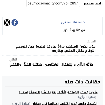
رابط مختصر
حسيمة سيتي
من هنا يبدأ الخبر
السابق
متى يكون المنتخب مرآةً صادقة لبلده؟ حين تنسجم
الأرقام داخل الملعب وخارجه
التالي
حُرِّيَّة الرَّأْي والإعْتِقال السِّيَّاسيّ، جَدَلِيَّــة الحَــقّ والقَمْــع
مقالات ذات صلة
عِنْدَمــا تَصِيْــر العَمَلِيَّــة الْاِنْتِخَــابِيَّة نَقِيضًــا للدِّيمُقْــرَاطِيَّـــــة
(منارة الرأي)
الأسرة، وكيف تدبر اختلاف أجيالها في رمضان
(منارة الرأي)