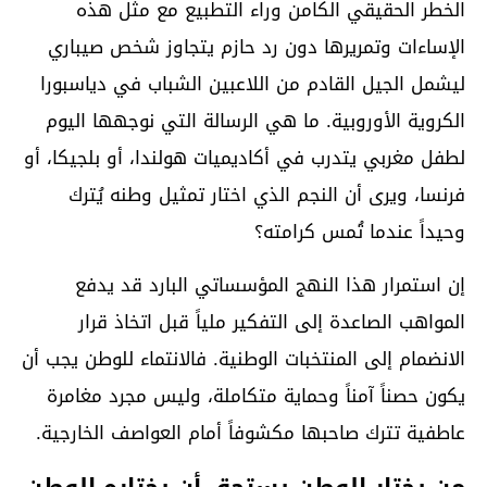
الخطر الحقيقي الكامن وراء التطبيع مع مثل هذه
الإساءات وتمريرها دون رد حازم يتجاوز شخص صيباري
ليشمل الجيل القادم من اللاعبين الشباب في دياسبورا
الكروية الأوروبية. ما هي الرسالة التي نوجهها اليوم
لطفل مغربي يتدرب في أكاديميات هولندا، أو بلجيكا، أو
فرنسا، ويرى أن النجم الذي اختار تمثيل وطنه يُترك
وحيداً عندما تُمس كرامته؟
إن استمرار هذا النهج المؤسساتي البارد قد يدفع
المواهب الصاعدة إلى التفكير ملياً قبل اتخاذ قرار
الانضمام إلى المنتخبات الوطنية. فالانتماء للوطن يجب أن
يكون حصناً آمناً وحماية متكاملة، وليس مجرد مغامرة
عاطفية تترك صاحبها مكشوفاً أمام العواصف الخارجية.
من يختار الوطن يستحق أن يختاره الوطن