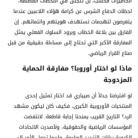
الكاميرات فحسب، بل تتجلى في اللحظات المظلمة،
لحظات الدفاع الشرس عن كرامة هؤلاء اللاعبين عندما
يتعرضون لتهجمات تستهدف هويتهم وانتمائهم. إن
الفارق بين بلاغة الخطاب وبرود السلوك الفعلي يمثل
المفارقة الأكبر التي تحتاج إلى مساءلة حقيقية من قبل
صناع القرار الرياضي.
ماذا لو اختار أوروبا؟ مفارقة الحماية
المزدوجة
لو افترضنا جدلاً أن صيباري قد اختار تمثيل إحدى
المنتخبات الأوروبية الكبرى، فكيف كان ليكون مشهد
الرد؟ التاريخ القريب يمنحنا إجابة قاطعة. لانتفضت
المؤسسات الرياضية والحقوقية، ولأصدرت الاتحادات
الكروية بيانات التنديد الصارمة، ولربما تحول الأمر إلى