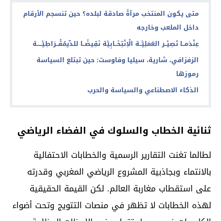
متى يكون المنتخب مرآةً صادقة لبلده؟ حين تنسجم الأرقام
داخل الملعب وخارجه
عِنْدَمــا تَصِيْــر العَمَلِيَّــة الْاِنْتِخَــابِيَّة نَقِيضًــا للدِّيمُقْــرَاطِيَّـــــة
الزفزافي، شارية، سيليا وفاوست: حين تبتلع السياسة
رموزها
​الذكاء الاصطناعي والسياسة والحرب
ثنائية الخطاب والسلوك في الفضاء الرياضي
لطالما تغنت التقارير الرسمية والخطابات الاحتفالية
بالانتماء وبجاذبية المشروع الرياضي المغربي وقدرته
على استقطاب مغاربة العالم. لكن القيمة الحقيقية
لهذه الخطابات لا تظهر في منصات التتويج وتحت أضواء