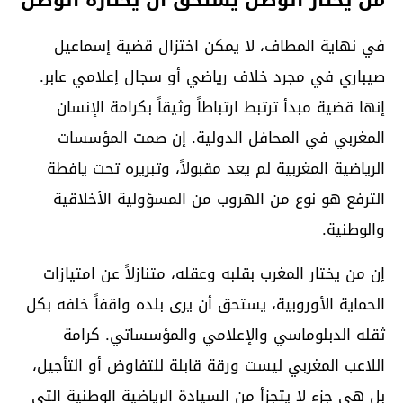
في نهاية المطاف، لا يمكن اختزال قضية إسماعيل
صيباري في مجرد خلاف رياضي أو سجال إعلامي عابر.
إنها قضية مبدأ ترتبط ارتباطاً وثيقاً بكرامة الإنسان
المغربي في المحافل الدولية. إن صمت المؤسسات
الرياضية المغربية لم يعد مقبولاً، وتبريره تحت يافطة
الترفع هو نوع من الهروب من المسؤولية الأخلاقية
والوطنية.
إن من يختار المغرب بقلبه وعقله، متنازلاً عن امتيازات
الحماية الأوروبية، يستحق أن يرى بلده واقفاً خلفه بكل
ثقله الدبلوماسي والإعلامي والمؤسساتي. كرامة
اللاعب المغربي ليست ورقة قابلة للتفاوض أو التأجيل،
بل هي جزء لا يتجزأ من السيادة الرياضية الوطنية التي