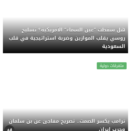
هل سقطت “عين السماء” الأمريكية؟ تسليح
روسي يقلب الموازين وضربة استراتيجية في قلب
السعودية
متفرقات دولية
ترامب يكسر الصمت.. تصريح مفاجئ عن بن سلمان
وحرب إيران
A+