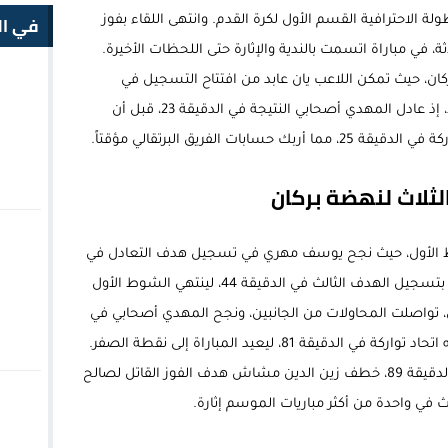
في ال
 وذلك برسم الجولة الـ19 من البطولة الاحترافية القسم الأول لكرة القدم. وانتهى اللقاء بفوز
، في مباراة اتسمت بالندية والإثارة حتى اللحظات الأخيرة.
كان، حيث تمكن اللاعب يان عابد من افتتاح التسجيل في
الدقيقة 16. ومع ذلك، لم يتأخر رد الزوار طويلاً، إذ عادل المهدي أصحابي النتيجة في الدقيقة 23، قبل أن
ت الفريق البرتقالي مؤقتاً.
لثلاث لنهضة بركان
وط الأول، حيث نجح يوسف مهري في تسجيل هدف التعادل في
الدقيقة 40، ثم تبعه زميله بول فاليري باسين بتسجيل الهدف الثالث في الدقيقة 44، لينتهي الشوط الأول
 3-2. في الشوط الثاني، تواصلت المحاولات من الجانبين، ونجح المهدي أصحابي في
تسجيل هدفه الشخصي الثاني والثالث لفريقه اتحاد تواركة في الدقيقة 81، ليعيد المباراة إلى نقطة الصفر.
وفي الأنفاس الأخيرة من اللقاء، وتحديداً في الدقيقة 89، خطف زين الدين مشاش هدف الفوز القاتل لصالح
اث في واحدة من أكثر مباريات الموسم إثارة.