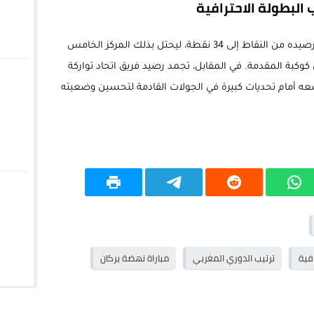
البطولة الاحترافية
بهذا الانتصار الثمين، رفع فريق نهضة بركان رصيده من النقاط إلى 34 نقطة، ليحتل بذلك المركز الخامس
 كوكبة المقدمة. في المقابل، تجمد رصيد فريق اتحاد تواركة
1، ليظل في المركز الـ14، مما يضعه أمام تحديات كبيرة في الجولات القادمة لتحسين وضعيته
افية
ترتيب الدوري المغربي
مباراة نهضة بركان