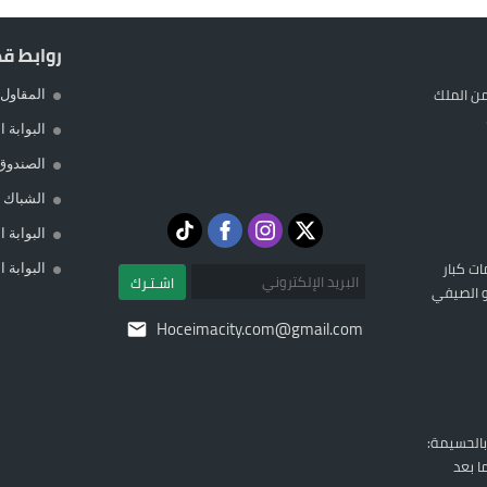
روابط ق
ن الملك
المقاول 
البوابة 
الصندوق
الشباك ا
البوابة 
ات كبار
البوابة 
اشـتـرك
تو الصيفي
Hoceimacity.com@gmail.com
بالحسيمة:
ا بعد