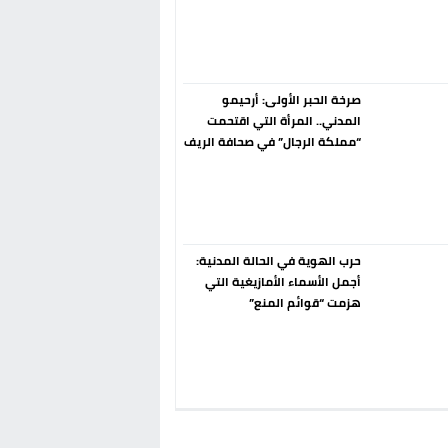
إسبانيا الإنسحاب من حزب الناتو
فورا
صرخة الحبر الأولى: أرحيمو
المدني.. المرأة التي اقتحمت
“مملكة الرجال” في صحافة الريف
قبل 90 عاماً
حرب الهوية في الحالة المدنية:
أجمل الأسماء الأمازيغية التي
هزمت “قوائم المنع”