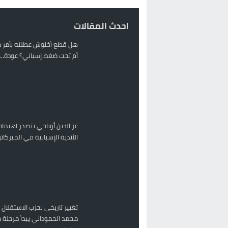
احدث المقالات
هل قطع أخنوش عطلته بأمر م
أم تحت ضغط إسباني؟ عودة...
عز الدين أوناحي يتصدر اهتمام
الأندية الإسبانية في الميركا
تغيير تاريخي بحزب الاستقلال 
محمد الحموداني يبدأ مرحلة م