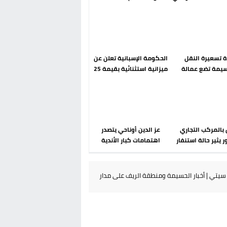
رحلة ما بعد مضيان
إسباني؟ عودة مايوركا تفتح
أسئلة ثقيلة
دة تسعيرة النقل
الحكومة الإسبانية تعلن عن
سيمة تضع عمالة
ميزانية استثنائية بقيمة 25
م تحت مجهر مطالب
مليون يورو لرعاية القاصرين
الشارع
في سبتة
بالمركب التجاري
عز الدين أوناحي يتصدر
ر يثير حالة استنفار
اهتمامات كبار الأندية
والوقاية المدنية
الإسبانية في الميركاتو
تتدخل
الصيفي
يتي | أخبار الحسيمة ومنطقة الريف على مدار