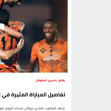
حريق بالمركب التجاري بالناظور يثير
زيادة تسعيرة النقل بالحسيمة تضع 
بين أمواج سبتة وشواطئ مايوركا:
رئيس الحكومة المغربية يقضي عط
بقلم: ياسين المتوكل
تفاصيل المباراة المثيرة في 
شهد الملعب البلدي ببركان، مساء اليوم، مو