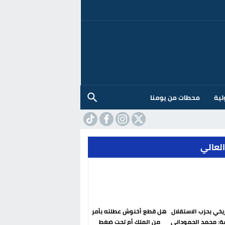
لية
محطات من يومنا
العالي
ريخي بحزب الاستقلال
هل قطع أخنوش عطلته بأمر
ة: محمد الحموداني
من الملك أم تحت ضغط