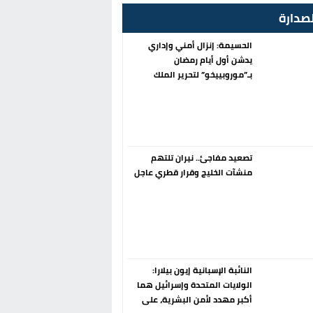
صدارة
الحسيمة: إنزال أمني وإداري
يدشن أول أيام رمضان
بـ”موروبييخو” لتحرير الملك
العمومي
تصعيد مفاجئ.. نيران تلتهم
منشآت الخليج وقرار قطري عاجل
النائبة الإسبانية إيون بيلارا:
الولايات المتحدة وإسرائيل هما
أكبر مهدد لأمن البشرية، على