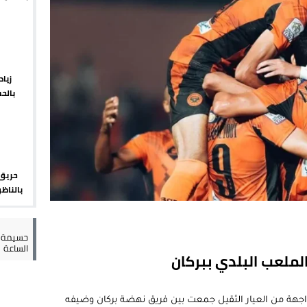
يبدأ م
 حالة استنفار أمني والوقاية المدنية تتدخل
عمالة الإقليم تحت مجهر مطالب الشارع
 حين يهرب المواطن ويصطاف المسؤول
زيا
بالح
لته في مايوركا في خضم أزمة سبتة
الإقلي
حريق 
بالناظو
أمني 
حسيمة س
الساعة
الملعب البلدي ببركان
اجهة من العيار الثقيل جمعت بين فريق نهضة بركان وضيفه