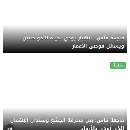
فاجعة فاس.. انهيار يودي بحياة 9 مواطنين
ويسائل فوضى الإعمار
وطنية
فاجعة فاس: بين مطرقة الجشع وسندان الإهمال
الذي أودى بالأرواح
A+