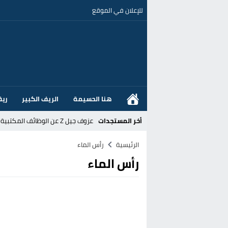
للإعلان في الموقع
هنا الحسيمة
الريف الكبير
ريف
أخر المستجدات
عزوف جيل Z عن الوظائف المكتبية نحو المهن الحرفية: تحول اجتماعي يسائل نجاعة السياسات العمومية بالمغرب
القضاء الإسباني يفتح تحقيقا في ا
الرئيسية
رأس الماء
رأس الماء
هل قطع أخنوش عطلته بأمر من المل
عز الدين أوناحي يتصدر اهتمامات كبا
تغيير تاريخي بحزب الاستقلال بالحس
اتفاق وشيك بين واشنطن وطهران لف