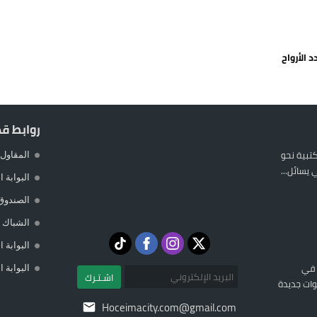
 يورو لرعاية القاصرين في سبتة
راب وطني جراء ارتفاع أسعار الوقود
 الأرواح
 حالة استنفار أمني والوقاية المدنية تتدخل
عمالة الإقليم تحت مجهر مطالب الشارع
روابط ق
المكتبية نحو
المقاول 
يسائل...
البوابة 
الصندوق
الشباك ا
البوابة 
 في
البوابة 
اشـتـرك
ات جديدة
Hoceimacity.com@gmail.com