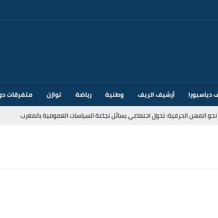
 دياسبورا
أرشيف الريف
وطنية
رياضة
توازن
متفرقات دو
قتحام سبتة وتخوفات من دعوات جديدة للعبور
ك أم تحت ضغط إسباني؟ عودة مايوركا تفتح أسئلة ثقيلة
ر الأندية الإسبانية في الميركاتو الصيفي
يمة: محمد الحموداني يبدأ مرحلة ما بعد مضيان
تح مضيق هرمز يدفع أسعار النفط للتراجع