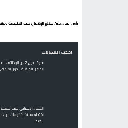
الحكومة الإسبانية تعلن عن ميزانية استثنائية بقيمة 25 مليون
قطاع نقل البضائع بالمغرب يلوح بإض
رأس الماء: حين يبتلع الإهمال سحر الطبيعة ويهدد
حريق بالمركب التجاري بالناظور يثير
زيادة تسعيرة النقل بالحسيمة تضع 
احدث المقالات
عزوف جيل Z عن الوظائف 
المهن الحرفية: تحول اجتماعي 
القضاء الإسباني يفتح تحقيقا
اقتحام سبتة وتخوفات من دعو
للعبور