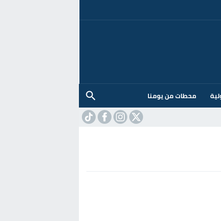
لية
محطات من يومنا