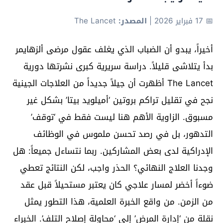
📅 17 فبراير 2026
|
المصدر:
The Lancet
أخيراً، يبدو أن الضباب الذي يغلف عقول مرضى ألزهايمر
بدأ يتلاشى قليلاً. دراسة سريرية كبرى نشرتها دورية
The Lancet أظهرت أن جيلاً جديداً من العلاجات الجينية
نجح في تقليل تراكم بروتين ‘أميلويد بيتا’ بشكل غير
مسبوق. الزاوية الأهم هنا ليست فقط في ‘توقف’
التدهور، بل في رصد تحسن ملموس في الوظائف
الإدراكية لدى بعض المشاركين. ربما نتساءل جميعاً: هل
وجدنا العلاج النهائي؟ الحذر واجب، لكن النتائج تعطي
ضوءاً أخضر لمسار علاجي كان يعتبر مستحيلاً قبل عقد
من الزمن. من واقع الخبرة العلمية، هذا التطور يمثل
نقلة من ‘إدارة المرض’ إلى ‘محاولة إصلاح التلف’. الخبراء