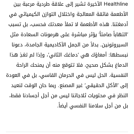
Healthline الأخيرة تشير إلى علاقة طردية مرعبة بين
الأطعمة فائقة المعالجة واختلال التوازن الكيميائي في
أدمغتنا. هذه الأطعمة لا تملأ معدتك فحسب، بل تسبب
‘التهاباً صامتاً’ يؤثر مباشرة على هرمونات السعادة مثل
السيروتونين. بدلاً من الجمل الأكاديمية الجامدة، دعونا
نبسطها: أمعاؤك هي ‘دماغك الثاني’، وإذا لم تغذِ هذا
الدماغ بشكل صحيح، فلا تتوقع منه أن يمنحك الراحة
النفسية. الحل ليس في الحرمان القاسي، بل في العودة
إلى ‘الأكل الحقيقي’ غير المصنع. ربما حان الوقت لنعيد
النظر في محتويات ثلاجاتنا ليس من أجل أجسادنا فقط،
بل من أجل سلامنا النفسي أيضاً.