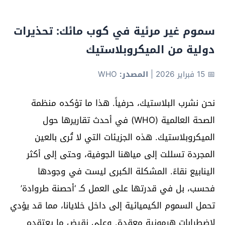
سموم غير مرئية في كوب مائك: تحذيرات
دولية من الميكروبلاستيك
📅 15 فبراير 2026
|
المصدر:
WHO
نحن نشرب البلاستيك، حرفياً. هذا ما تؤكده منظمة
الصحة العالمية (WHO) في أحدث تقاريرها حول
الميكروبلاستيك. هذه الجزيئات التي لا تُرى بالعين
المجردة تسللت إلى مياهنا الجوفية، وحتى إلى أكثر
الينابيع نقاءً. المشكلة الكبرى ليست في وجودها
فحسب، بل في قدرتها على العمل كـ ‘أحصنة طروادة’
تحمل السموم الكيميائية إلى داخل خلايانا، مما قد يؤدي
لاضطرابات هرمونية معقدة. وعلى نقيض ما يعتقده