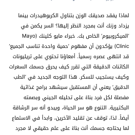
لماذا يفقد صديقك الوزن بتناول الكربوهيدرات بينما
يزداد وزنك أنت بمجرد النظر إليها؟ السر يكمن في
‘الميكروبيوم’ الخاص بك. خبراء مايو كلينك (Mayo
Clinic) يؤكدون أن مفهوم ‘حمية واحدة تناسب الجميع’
قد انتهى عصره رسمياً. أمعاؤنا تحتوي على تريليونات
الكائنات الدقيقة التي تقرر كيف يحرق جسمك السعرات
وكيف يستجيب للسكر. هذا التوجه الجديد في ‘الطب
الدقيق’ يعني أن المستقبل سيشهد برامج غذائية
مفصلة لكل فرد بناءً على تحليله الجيني وبصمته
البكتيرية. التنوع هو سر الحياة، ويبدو أنه سر الرشاقة
أيضاً. لذا، توقف عن تقليد الآخرين، وابدأ في الاستماع
لما يحتاجه جسمك أنت بناءً على علم حقيقي لا مجرد