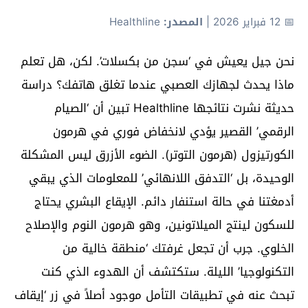
📅 12 فبراير 2026
|
المصدر:
Healthline
نحن جيل يعيش في ‘سجن من بكسلات’. لكن، هل تعلم
ماذا يحدث لجهازك العصبي عندما تغلق هاتفك؟ دراسة
حديثة نشرت نتائجها Healthline تبين أن ‘الصيام
الرقمي’ القصير يؤدي لانخفاض فوري في هرمون
الكورتيزول (هرمون التوتر). الضوء الأزرق ليس المشكلة
الوحيدة، بل ‘التدفق اللانهائي’ للمعلومات الذي يبقي
أدمغتنا في حالة استنفار دائم. الإيقاع البشري يحتاج
للسكون لينتج الميلاتونين، وهو هرمون النوم والإصلاح
الخلوي. جرب أن تجعل غرفتك ‘منطقة خالية من
التكنولوجيا’ الليلة. ستكتشف أن الهدوء الذي كنت
تبحث عنه في تطبيقات التأمل موجود أصلاً في زر ‘إيقاف