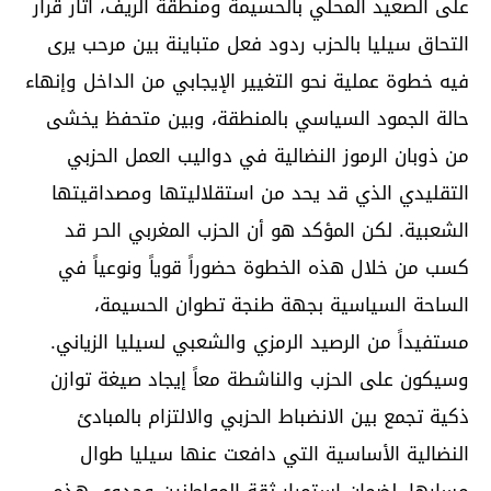
على الصعيد المحلي بالحسيمة ومنطقة الريف، أثار قرار
التحاق سيليا بالحزب ردود فعل متباينة بين مرحب يرى
فيه خطوة عملية نحو التغيير الإيجابي من الداخل وإنهاء
حالة الجمود السياسي بالمنطقة، وبين متحفظ يخشى
من ذوبان الرموز النضالية في دواليب العمل الحزبي
التقليدي الذي قد يحد من استقلاليتها ومصداقيتها
الشعبية. لكن المؤكد هو أن الحزب المغربي الحر قد
كسب من خلال هذه الخطوة حضوراً قوياً ونوعياً في
الساحة السياسية بجهة طنجة تطوان الحسيمة،
مستفيداً من الرصيد الرمزي والشعبي لسيليا الزياني.
وسيكون على الحزب والناشطة معاً إيجاد صيغة توازن
ذكية تجمع بين الانضباط الحزبي والالتزام بالمبادئ
النضالية الأساسية التي دافعت عنها سيليا طوال
مسارها، لضمان استمرار ثقة المواطنين وجدوى هذه