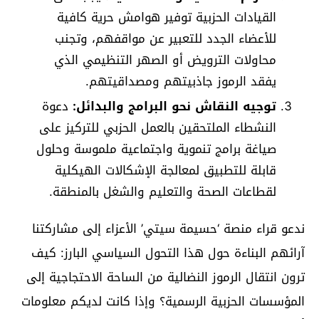
القيادات الحزبية توفير هوامش حرية كافية
للأعضاء الجدد للتعبير عن مواقفهم، وتجنب
محاولات الترويض أو الصهر التنظيمي الذي
يفقد الرموز جاذبيتهم ومصداقيتهم.
توجيه النقاش نحو البرامج والبدائل:
دعوة
النشطاء الملتحقين بالعمل الحزبي للتركيز على
صياغة برامج تنموية واجتماعية ملموسة وحلول
قابلة للتطبيق لمعالجة الإشكالات الهيكلية
لقطاعات الصحة والتعليم والشغل بالمنطقة.
ندعو قراء منصة ‘حسيمة سيتي’ الأعزاء إلى مشاركتنا
آرائهم البناءة حول هذا التحول السياسي البارز: كيف
ترون انتقال الرموز النضالية من الساحة الاحتجاجية إلى
المؤسسات الحزبية الرسمية؟ وإذا كانت لديكم معلومات