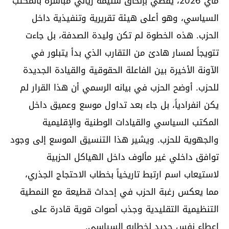
ماي 2026، يقضي بإلحاق سليمة زياني مباشرة بالمكتب
السياسي، وهو أعلى هيئة تقريرية وتنفيذية داخل
الحزب. هذه الخطوة لم تكن وليدة الصدفة، بل جاءت
تتويجاً لمسار هادئ من التقارب الذي بدأ يتبلور في
الآونة الأخيرة بين الفاعلة الحقوقية والقيادة الجديدة
للحزب. أوضح الحزب في بيانه الرسمي أن هذا القرار لم
يكن انفرادياً، بل جاء بعد تداول موسع وعميق داخل
المكتب السياسي والقيادات الوطنية والإقليمية
والجهوية للحزب. ويشير هذا التنسيق الموسع إلى وجود
توافق داخلي غير مألوف داخل الهياكل الحزبية
لاستيعاب اسم ارتبط تاريخياً بخطاب الاحتجاج الجذري،
مما يعكس رغبة الحزب في إحداث قطيعة مع النمطية
التنظيمية التقليدية وجذب أصوات قوية قادرة على
إعطاء نفس جديد لخطابه السياسي.