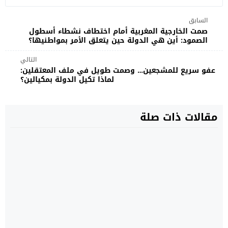
السابق
صمت الخارجية المغربية أمام اختطاف نشطاء أسطول
الصمود: أين هي الدولة حين يتعلق الأمر بمواطنيها؟
التالي
عفو سريع للمشجعين… وصمت طويل في ملف المعتقلين:
لماذا تكيل الدولة بمكيالين؟
مقالات ذات صلة