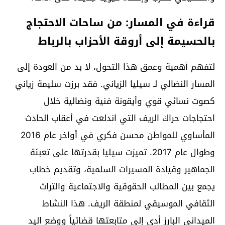
قراءة في المسار: من ساحات الاحتجاج
بالحسيمة إلى أروقة الأحزاب بالرباط
لتفهم أهمية وعمق هذا التحول، لا بد من العودة إلى
المسار النضالي لـ سيليا الزياني. فقد برزت سليمة زياني
كصوت نسائي قوي وأيقونة فنية ونضالية خلال
احتجاجات حراك الريف التي اندلعت في أعقاب الحادث
المأساوي للمواطن محسن فكري في أواخر عام 2016
وطوال عام 2017. تميزت سيليا بقدرتها على تعبئة
الجماهير وقيادة المسيرات السلمية، وتقديم خطاب
يجمع بين المطالب الحقوقية والاجتماعية والتراث
الثقافي الموسيقي لمنطقة الريف. هذا النشاط
الميداني البارز أدى إلى متابعتها قضائياً ووضع اليد