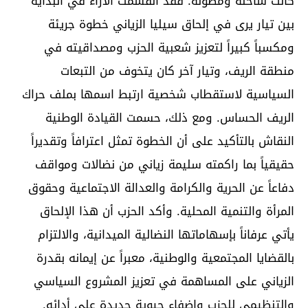
كانت ساخنة ومطولة. فقد انقسمت الآراء في البداية
بين تيار يرى في إلحاق سيليا الزياني خطوة جريئة
ومكسباً كبيراً لتعزيز شعبية الحزب ومصداقيته في
منطقة الريف، وتيار آخر كان يتخوف من التبعات
السياسية لاستقطاب شخصية ارتبط اسمها بملف حراك
الريف الحساس. ومع ذلك، حسمت القيادة الوطنية
النقاش بالتأكيد على أن الخطوة تمثل اعترافاً وتقديراً
حقيقياً بما راكمته سليمة زياني من نضالات ومواقف
دفاعاً عن الحرية والكرامة والعدالة الاجتماعية وحقوق
المرأة والتنمية المحلية. وأكد الحزب أن هذا الإلحاق
يأتي عرفاناً بإسهاماتها النضالية الميدانية، والالتزام
بالقضايا المجتمعية والوطنية، معبراً عن إيمانه بقدرة
الزياني على المساهمة في تعزيز المشروع السياسي
والتنظيمي للحزب وإضفاء حيوية جديدة على أدائه.