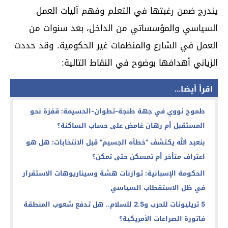
يندرج ضمن رغبتها في التعلم وفهم آليات العمل
السياسي والمؤسساتي من الداخل، بعد سنوات من
العمل في الشارع والمنظمات غير الحكومية. وقد حددت
الزياني أهدافها بوضوح في النقاط التالية:
اقرأ أيضا...
طموح نووي في جهة طنجة-تطوان-الحسيمة: قفزة نحو
المستقبل أم رهان غامض على حساب الساكنة؟
بنعبد الله يكتشف “خطأه الجسيم” قبل الانتخابات: هل هو
اعتراف متأخر أم تمسكن حتى تمكن؟
الحكومة الإسبانية: توازنات هشة وسيناريوهات الاستقرار
في ظل الاستقطاب السياسي
5 تريليونات للحرب و2.5 للسلام.. هل تدفع شعوب المنطقة
فاتورة الصراعات الأمريكية؟