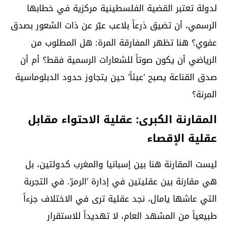
لدولة تعتبر القضية الفلسطينية مركزية في خطابها
الرسمي، أن تضيق ذرعاً بلاعب عبّر عن ذات الشعور بصدق
عفوي؟ هنا تظهر المفارقة المرة: هل المطلوب من
الرياضي أن يكون صوتاً للشعارات الرسمية فقط؟ أم أن
صدق القناعة يصبح ‘عبئاً’ حين يتجاوز حدود الدبلوماسية
المرنة؟
المقارنة الكبرى: عقلية الاحتواء مقابل
عقلية الإقصاء
ليست المقارنة هنا بين إسبانيا والمغرب كدولتين، بل
هي مقارنة بين عقليتين في إدارة ‘الرمز’. في التجربة
التي عاشها يامال، نجد عقلية ترى في الاختلاف جزءاً
طبيعياً من المشهد العام، لا تهديداً للاستقرار