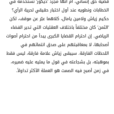
قضية حق إنساني، أم أنها مجرد ‘ديكور’ نستخدمه في
الخطابات ونطويه عند أول اختبار حقيقي لحرية الرأي؟
حكيم زياش ولامين يامال، كلاهما عبّر عن موقف، لكن
‘الثمن’ كان مختلفاً باختلاف العقليات التي تدير الفضاء
الرياضي. إن احترام القضايا الكبرى يبدأ من احترام أصوات
أصحابها، لا بمعاقبتهم على صدق انتمائهم في
اللحظات الفارقة. سيبقى زياش علامة فارقة، ليس فقط
بموهبته، بل بشجاعته في قول ما يمليه عليه ضميره،
في زمن أصبح فيه الصمت هو العملة الأكثر تداولاً.