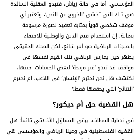
المؤسسي. أما في حالة زياش، فتبدو العقلية السائدة
هي تلك التي تخشى ‘الخروج عن النص’، وتعتبر أي
موقف شخصي قوياً بمثابة تعقيد لصورة مرسومة
بعناية. إن استخدام قيم الدين والوطنية للاحتفاء
بالمنجزات الرياضية هو أمر شائع، لكن المحك الحقيقي
يظهر حين يمارس الرياضي تلك القيم نفسها في
مواقف قد تبدو ‘غير مريحة’ لبعض الحسابات. حينها،
نكتشف هل نحن نحترم ‘الإنسان’ في اللاعب، أم نحترم
‘النتائج’ التي يحققها فقط؟
هل القضية حق أم ديكور؟
في نهاية المطاف، يبقى التساؤل الأخلاقي قائماً: هل
القضية الفلسطينية في وعينا الرياضي والمؤسسي هي