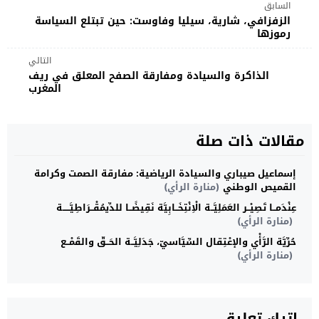
السابق
الزفزافي، شارية، سيليا وفاوست: حين تبتلع السياسة
رموزها
التالي
الذاكرة والسيادة ومفارقة الصفح المعلق في ريف
المغرب
مقالات ذات صلة
إسماعيل صيباري والسيادة الرياضية: مفارقة الصمت وكرامة
القميص الوطني
(منارة الرأي)
عِنْدَمــا تَصِيْــر العَمَلِيَّــة الْاِنْتِخَــابِيَّة نَقِيضًــا للدِّيمُقْــرَاطِيَّـــــة
(منارة الرأي)
حُرِّيَّة الرَّأْي والإعْتِقال السِّيَّاسيّ، جَدَلِيَّــة الحَــقّ والقَمْــع
(منارة الرأي)
اترك تعليق