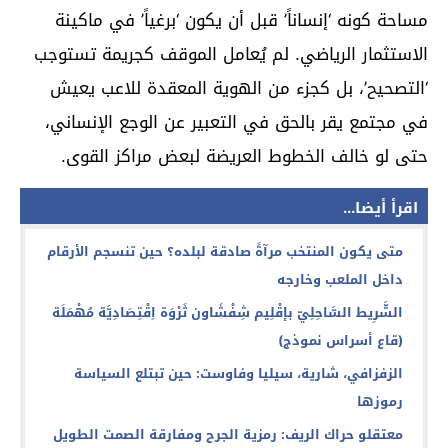
مساحة كونه ‘إنساناً’ قبل أن يكون ‘برغياً’ في ماكينة
الاستثمار الرياضي. لم يُعامل الموقف كجريمة تستوجب
‘التصحيح’، بل كجزء من الهوية المعقدة للاعب يعيش
في مجتمع يقر بالحق في التعبير عن الوجع الإنساني،
حتى لو خالف الخطوط العريضة لبعض مراكز القوى.
اقرأ أيضا...
متى يكون المنتخب مرآةً صادقة لبلده؟ حين تنسجم الأرقام
داخل الملعب وخارجه
الشَّرِيط السَّاحِلِيّ بإقْلِيم شِفْشَاون ثَرْوَة اِقْتِصَادِيَّة مُهْمَلَة
(قاع أسراس نموذج)
الزفزافي، شارية، سيليا وفاوست: حين تبتلع السياسة
رموزها
معتقلو حراك الريف: رمزية الجرح ومفارقة الصمت الطويل