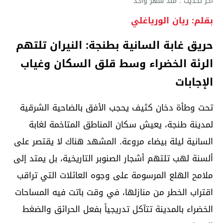
آخر تحديث : منذ شهر واحد
بقلم: ريان الورياغلي
حريق غابة السانية بطنجة: النيران تلتهم
الرئة الخضراء وسط قلق السكان وغياب
الإجابات
تحت وطأة دخان كثيف يحجب الأفق بالضاحية الشرقية
لمدينة طنجة، يعيش سكان المناطق المتاخمة لغابة
السانية ليلة بيضاء مروعة. المشهد هناك لا يقتصر على
ألسنة لهب تلتهم أشجار الصنوبر التاريخية، بل يمتد إلى
ملامح الهلع المرسومة على وجوه العائلات التي تراقب
اقتراب الخطر من منازلها، في وقت باتت فيه المساحات
الخضراء بالمدينة تتآكل تدريجياً بفعل الحرائق والضغط