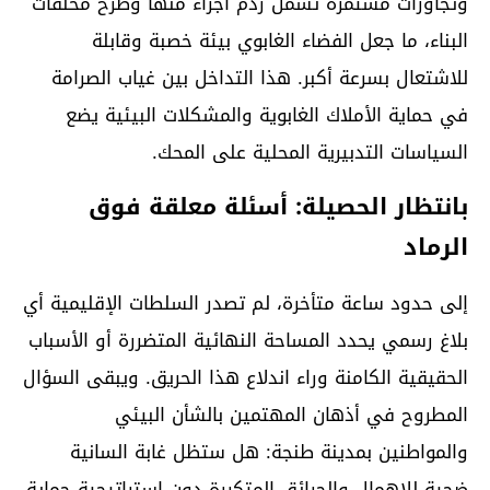
وتجاوزات مستمرة تشمل ردم أجزاء منها وطرح مخلفات
البناء، ما جعل الفضاء الغابوي بيئة خصبة وقابلة
للاشتعال بسرعة أكبر. هذا التداخل بين غياب الصرامة
في حماية الأملاك الغابوية والمشكلات البيئية يضع
السياسات التدبيرية المحلية على المحك.
بانتظار الحصيلة: أسئلة معلقة فوق
الرماد
إلى حدود ساعة متأخرة، لم تصدر السلطات الإقليمية أي
بلاغ رسمي يحدد المساحة النهائية المتضررة أو الأسباب
الحقيقية الكامنة وراء اندلاع هذا الحريق. ويبقى السؤال
المطروح في أذهان المهتمين بالشأن البيئي
والمواطنين بمدينة طنجة: هل ستظل غابة السانية
ضحية للإهمال والحرائق المتكررة دون إستراتيجية حماية