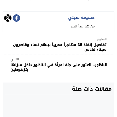
حسيمة سيتي
من هنا يبدأ الخبر
السابق
تفاصيل إنقاذ 35 مهاجراً مغربياً بينهم نساء وقاصرون
بميناء قادس
التالي
الناظور.. العثور على جثة امرأة في الناظور داخل منزلها
بتزطوطين
مقالات ذات صلة