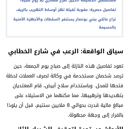
مستشفى الحسيمة الكبير: صرح معماري بلا روح طبية؟
تفاصيل حصرية: عقوبة ثقيلة تهز أوساط التهريب بالريف
نزاع عائلي ببني بونصار يستنفر السلطات والأجهزة الأمنية
بالحسيمة
سياق الواقعة: الرعب في شارع الخطابي
تعود تفاصيل هذه النازلة إلى صباح يوم الجمعة، حين
ترصد شخصان مستخدمة في وكالة لصرف العملات لحظة
فتحها للمحل. وباستخدام سلاح أبيض، قام المعتديان
بتهديدها وترهيبها، مما مكنهما من الاستيلاء على
مبالغ مالية قدرت بحوالي 8 ملايين سنتيم، قبل أن يلوذا
بالفرار إلى وجهة مجهولة.