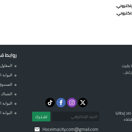
لكتروني.
لكتروني.
روابط ق
 بقيت
المقاول 
غم...
البوابة 
الصندوق
الشباك ا
البوابة 
 ضد إيطاليا
البوابة 
اشـتـرك
فضاء
Hoceimacity.com@gmail.com