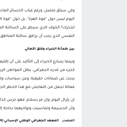
وفي سياق متصل، ورغم غياب الخسائر المادية
اليوم ليس حول “قوة الهزة”، بل حول “قوة الج
لنتحرك؟ الخوف الذي سيطر على الساكنة الم
النفسي الذي يجب أن يرافق ساكنة المناطق ال
بين طمأنة الخبراء وقلق الأهالي
وبينما يسارع الخبراء إلى التأكيد على أن إقل
كجزء من قدره الجغرافي، يظل المواطن الريف
يبحث عن ضمانات حقيقية، وعن سياسات وقائية 
فعالة تجعل من التعايش مع هذا الخطر الجيولو
إن زلزال اليوم، وإن مر بسلام، فهو جرس إنذار 
وأن الحسيمة وتماسينت ونواحيهما بحاجة إلى 
المصدر
المعهد الجغرافي الوطني الإسباني (IGN)