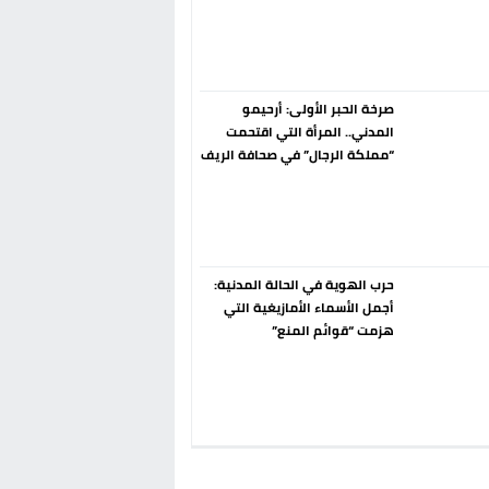
إسبانيا الإنسحاب من حزب الناتو
فورا
صرخة الحبر الأولى: أرحيمو
المدني.. المرأة التي اقتحمت
“مملكة الرجال” في صحافة الريف
قبل 90 عاماً
حرب الهوية في الحالة المدنية:
أجمل الأسماء الأمازيغية التي
هزمت “قوائم المنع”