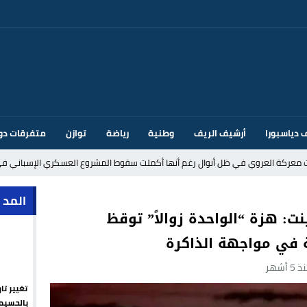
 دياسبورا
أرشيف الريف
وطنية
رياضة
توازن
متفرقات دو
ت معركة العروي في ظل أنوال رغم أنها أكملت سقوط المشروع العسكري الإسباني في
د إيطاليا بسبب الضوابط الحدودية في فضاء شنغن
المد 
ت: هزة “الواحدة زوالاً” توقظ
 في مواجهة الذاكرة
قتحام سبتة وتخوفات من دعوات جديدة للعبور
5 أشهر
ك أم تحت ضغط إسباني؟ عودة مايوركا تفتح أسئلة ثقيلة
تغيير تا
ر الأندية الإسبانية في الميركاتو الصيفي
بالحسيم