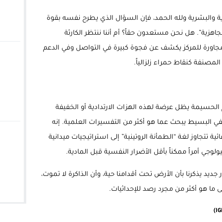
 والبشرية ولله الحمد، فإن السؤال الذي يطرح نفسه بقوة
اهزية”. هل نحن مستعدون حقاً؟ أم أننا ننتظر الكارثة
جاورة للمركز يكشف عن فجوة كبيرة في التواصل وفي الدعم
مصنفة كنقاط حمراء زلزالياً.
يم الحسيمة يظل عرضة لهذه الهزات الارتدادية أو الخفيفة
ي البسيط يبحث عما هو أكثر من التفسيرات العلمية. إنه
تتجاوز لغة “الطمأنة الروتينية” إلى استراتيجيات ميدانية
جي أمراً ممكناً بأقل الأضرار النفسية قبل المادية.
جديد يذكرنا بأن الأرض تحت أقدامنا حية، وأن الذاكرة لا تموت،
ما هو أكثر من مجرد رصد للإحداثيات.