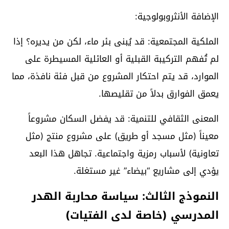
الإضافة الأنثروبولوجية:
الملكية المجتمعية: قد يُبنى بئر ماء، لكن من يديره؟ إذا
لم تُفهم التركيبة القبلية أو العائلية المسيطرة على
الموارد، قد يتم احتكار المشروع من قبل فئة نافذة، مما
يعمق الفوارق بدلاً من تقليصها.
المعنى الثقافي للتنمية: قد يفضل السكان مشروعاً
معيناً (مثل مسجد أو طريق) على مشروع منتج (مثل
تعاونية) لأسباب رمزية واجتماعية. تجاهل هذا البعد
يؤدي إلى مشاريع “بيضاء” غير مستغلة.
النموذج الثالث: سياسة محاربة الهدر
المدرسي (خاصة لدى الفتيات)