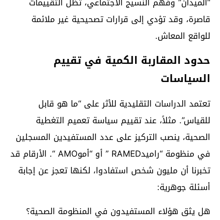
“الميدان” وفهم النسيج الاجتماعي، تظل التقييمات
قاصرة، وقد تؤدي إلى قرارات تصحيحية غير ملائمة
للواقع المعاش.
حدود المقاربة الكمية في تقييم
السياسات
تعتمد الدراسات التقليدية للأثر على “ما هو قابل
للقياس”. مثلاً، عند تقييم سياسة تعميم التغطية
الصحية، ينصب التركيز على عدد المستفيدين المسجلين
في منظومة “راميدRAMED ” أو “أموAMO “. الأرقام قد
تخبرنا أن مليون شخص استفادوا، لكنها تعجز عن إجابة
أسئلة جوهرية:
هل يثق هؤلاء المستفيدون في المنظومة الصحية؟