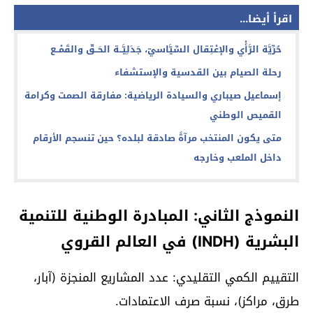
اقرأ أيضا...
حُرِّيَّة الرَّأْي والإعْتِقال السِّيَّاسيّ، جَدَلِيَّــة الحَــقّ والقَمْــع
رحلة الصيام بين القدسية والإستشفاء
إسماعيل صيباري والسيادة الرياضية: مفارقة الصمت وكرامة
القميص الوطني
متى يكون المنتخب مرآةً صادقة لبلده؟ حين تنسجم الأرقام
داخل الملعب وخارجه
النموذج الثاني: المبادرة الوطنية للتنمية
البشرية (INDH) في العالم القروي
التقييم الكمي التقليدي: عدد المشاريع المنجزة (آبار،
طرق، مراكز)، نسبة صرف الاعتمادات.