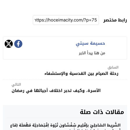
رابط مختصر
حسيمة سيتي
من هنا يبدأ الخبر
السابق
رحلة الصيام بين القدسية والإستشفاء
التالي
الأسرة، وكيف تدبر اختلاف أجيالها في رمضان
مقالات ذات صلة
الشَّرِيط السَّاحِلِيّ بإقْلِيم شِفْشَاون ثَرْوَة اِقْتِصَادِيَّة مُهْمَلَة (قاع