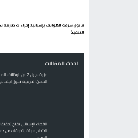
الحكومة الإسبانية تعلن عن ميزانية استثنائية بقيمة 25 مليون
قطاع نقل البضائع بالمغرب يلوح بإض
قانون سرقة الهواتف بإسبانيا: إجراءات صارمة تد
حريق بالمركب التجاري بالناظور يثير
التنفيذ
زيادة تسعيرة النقل بالحسيمة تضع 
احدث المقالات
عزوف جيل Z عن الوظائف 
المهن الحرفية: تحول اجتماعي 
القضاء الإسباني يفتح تحقيقا
اقتحام سبتة وتخوفات من دعو
للعبور