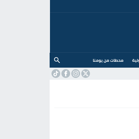
لية
محطات من يومنا