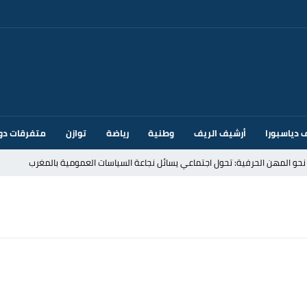
 دياسبورا
أرشيف الريف
وطنية
رياضة
توازن
متفرقات دو
قتحام سبتة وتخوفات من دعوات جديدة للعبور
ك أم تحت ضغط إسباني؟ عودة مايوركا تفتح أسئلة ثقيلة
ر الأندية الإسبانية في الميركاتو الصيفي
يمة: محمد الحموداني يبدأ مرحلة ما بعد مضيان
تح مضيق هرمز يدفع أسعار النفط للتراجع