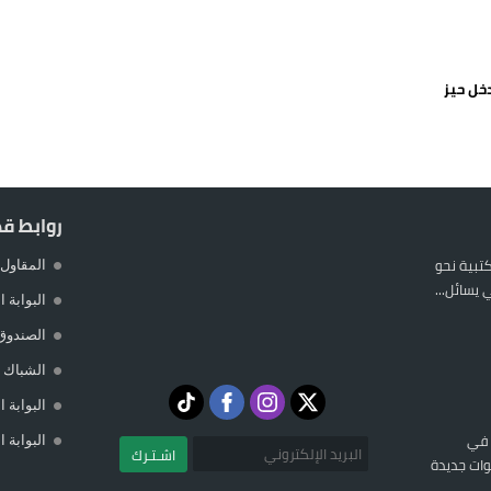
 يورو لرعاية القاصرين في سبتة
راب وطني جراء ارتفاع أسعار الوقود
خل حيز
 حالة استنفار أمني والوقاية المدنية تتدخل
عمالة الإقليم تحت مجهر مطالب الشارع
روابط ق
المكتبية نحو
المقاول 
يسائل...
البوابة 
الصندوق
الشباك ا
البوابة 
 في
البوابة 
اشـتـرك
ات جديدة