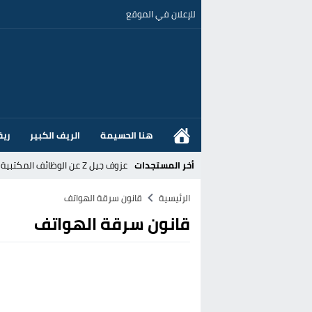
للإعلان في الموقع
هنا الحسيمة
الريف الكبير
ريف
أخر المستجدات
عزوف جيل Z عن الوظائف المكتبية نحو المهن الحرفية: تحول اجتماعي يسائل نجاعة السياسات العمومية بالمغرب
القضاء الإسباني يفتح تحقيقا في ا
الرئيسية
قانون سرقة الهواتف
قانون سرقة الهواتف
هل قطع أخنوش عطلته بأمر من المل
عز الدين أوناحي يتصدر اهتمامات كبا
تغيير تاريخي بحزب الاستقلال بالحس
اتفاق وشيك بين واشنطن وطهران لف