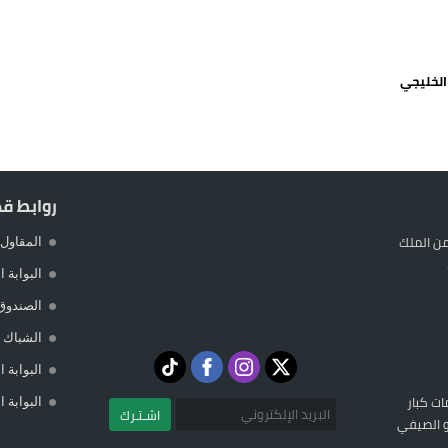
 حالة استنفار أمني والوقاية المدنية تتدخل
عمالة الإقليم تحت مجهر مطالب الشارع
الخليجي
 حين يهرب المواطن ويصطاف المسؤول
لته في مايوركا في خضم أزمة سبتة
روابط ق
ن الملك
المقاول 
البوابة 
الصندوق
الشباك ا
البوابة 
ات كبار
البوابة 
اشـتـرك
تو الصيفي