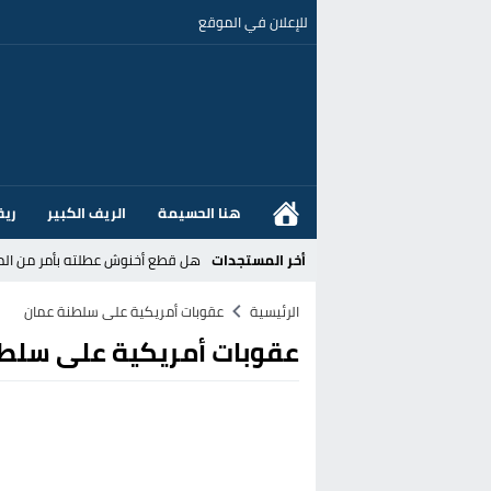
للإعلان في الموقع
هنا الحسيمة
الريف الكبير
ريف
أخر المستجدات
هل قطع أخنوش عطلته بأمر من المل
عز الدين أوناحي يتصدر اهتمامات كبا
الرئيسية
عقوبات أمريكية على سلطنة عمان
عقوبات أمريكية على سلط
تغيير تاريخي بحزب الاستقلال بالحس
اتفاق وشيك بين واشنطن وطهران لف
الحكومة الإسبانية تعلن عن ميزانية استثنائية بقيمة 25 مليون
قطاع نقل البضائع بالمغرب يلوح بإض