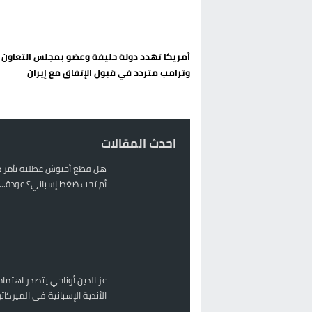
حريق بالمركب التجاري بالناظور يثير
زيادة تسعيرة النقل بالحسيمة تضع 
أمريكا تهدد دولة حليفة وعضو بمجلس التعاون 
بين أمواج سبتة وشواطئ مايوركا:
وترامب متردد في قبول الإتفاق مع إيران
رئيس الحكومة المغربية يقضي عط
احدث المقالات
هل قطع أخنوش عطلته بأمر م
أم تحت ضغط إسباني؟ عودة...
عز الدين أوناحي يتصدر اهتمام
الأندية الإسبانية في الميركا