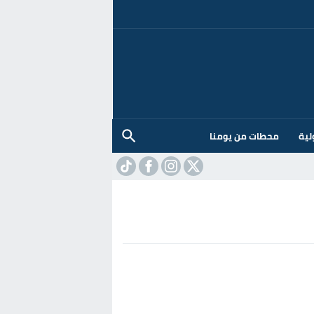
لية
محطات من يومنا