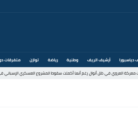
 دياسبورا
أرشيف الريف
وطنية
رياضة
توازن
متفرقات دو
ت معركة العروي في ظل أنوال رغم أنها أكملت سقوط المشروع العسكري الإسباني في
د إيطاليا بسبب الضوابط الحدودية في فضاء شنغن
قتحام سبتة وتخوفات من دعوات جديدة للعبور
ك أم تحت ضغط إسباني؟ عودة مايوركا تفتح أسئلة ثقيلة
ر الأندية الإسبانية في الميركاتو الصيفي