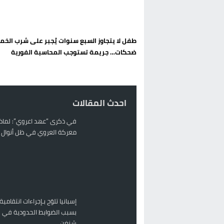
تغيير تاريخي بحزب الاستقلال بالحس
اتفاق وشيك بين واشنطن وطهران لف
طفل لا يتجاوز السبع سنوات يُجبر على شرب الخم
الحكومة الإسبانية تعلن عن ميزانية استثنائية بقيمة 25 مليون
ضحكات… جريمة تستوجب المحاسبة الفورية
قطاع نقل البضائع بالمغرب يلوح بإض
احدث المقالات
في ذكرى “عهد اعروي”: لماذا
معركة العروي في ظل أنوال ر
إسبانيا تلوّح بـإجراءات انتقامية
بسبب الضوابط الحدودية في 
شنغن