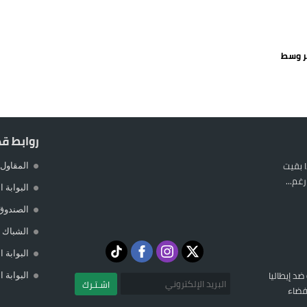
يمة: محمد الحموداني يبدأ مرحلة ما بعد مضيان
تح مضيق هرمز يدفع أسعار النفط للتراجع
ر وسط
 يورو لرعاية القاصرين في سبتة
راب وطني جراء ارتفاع أسعار الوقود
روابط ق
 بقيت
المقاول 
غم...
البوابة 
الصندوق
الشباك ا
البوابة 
 ضد إيطاليا
البوابة 
اشـتـرك
فضاء