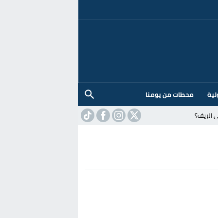
لية
محطات من يومنا
 الريف؟