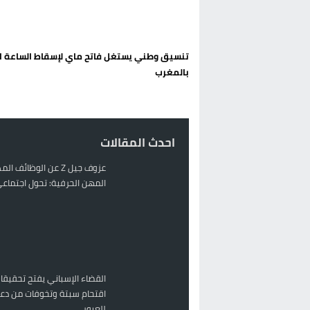
الحكومة الإسبانية تعلن عن ميزانية استثنائية بقيمة 25 مليون
قطاع نقل البضائع بالمغرب يلوح بإض
تنسيق وطني يستغل فاتح ماي لإسقاط الساعة ا
حريق بالمركب التجاري بالناظور يثير
بالمغرب
زيادة تسعيرة النقل بالحسيمة تضع 
احدث المقالات
عزوف جيل Z عن الوظائف 
المهن الحرفية: تحول اجتماعي 
القضاء الإسباني يفتح تحقيقا
اقتحام سبتة وتخوفات من دعو
للعبور