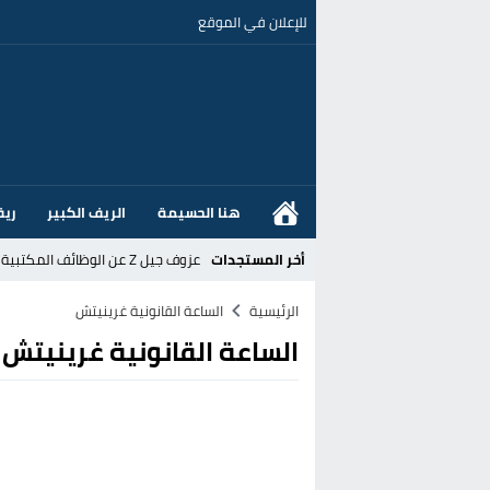
للإعلان في الموقع
هنا الحسيمة
الريف الكبير
ريف
أخر المستجدات
عزوف جيل Z عن الوظائف المكتبية نحو المهن الحرفية: تحول اجتماعي يسائل نجاعة السياسات العمومية بالمغرب
القضاء الإسباني يفتح تحقيقا في ا
الرئيسية
الساعة القانونية غرينيتش
الساعة القانونية غرينيتش
هل قطع أخنوش عطلته بأمر من المل
عز الدين أوناحي يتصدر اهتمامات كبا
تغيير تاريخي بحزب الاستقلال بالحس
اتفاق وشيك بين واشنطن وطهران لف