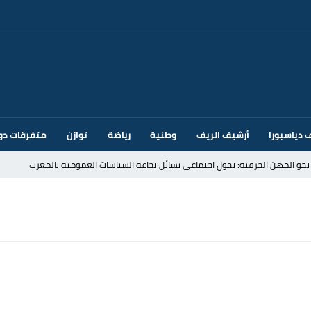
 دياسبورا
أرشيف الريف
وطنية
رياضة
توازن
متفرقات دو
قتحام سبتة وتخوفات من دعوات جديدة للعبور
ك أم تحت ضغط إسباني؟ عودة مايوركا تفتح أسئلة ثقيلة
ر الأندية الإسبانية في الميركاتو الصيفي
يمة: محمد الحموداني يبدأ مرحلة ما بعد مضيان
تح مضيق هرمز يدفع أسعار النفط للتراجع