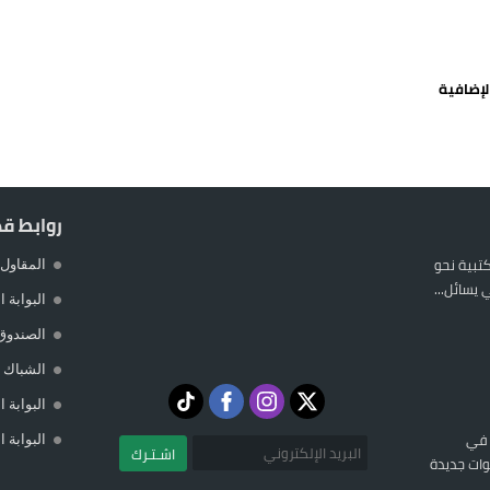
 يورو لرعاية القاصرين في سبتة
راب وطني جراء ارتفاع أسعار الوقود
لإضافية
 حالة استنفار أمني والوقاية المدنية تتدخل
عمالة الإقليم تحت مجهر مطالب الشارع
روابط ق
المكتبية نحو
المقاول 
يسائل...
البوابة 
الصندوق
الشباك ا
البوابة 
 في
البوابة 
اشـتـرك
ات جديدة