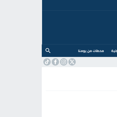
لية
محطات من يومنا