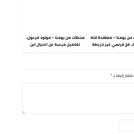
من يومنا – معاهدة لالة
محطات من يومنا – مولود فرعون..
. فخ فرنسي غير خريطة
تفاصيل مرعبة عن اغتيال ابن
المغرب للأبد
الفقير
 مشار إليها بـ
*