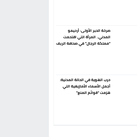
إسبانيا الإنسحاب من حزب الناتو
فورا
صرخة الحبر الأولى: أرحيمو
المدني.. المرأة التي اقتحمت
“مملكة الرجال” في صحافة الريف
قبل 90 عاماً
حرب الهوية في الحالة المدنية:
أجمل الأسماء الأمازيغية التي
هزمت “قوائم المنع”