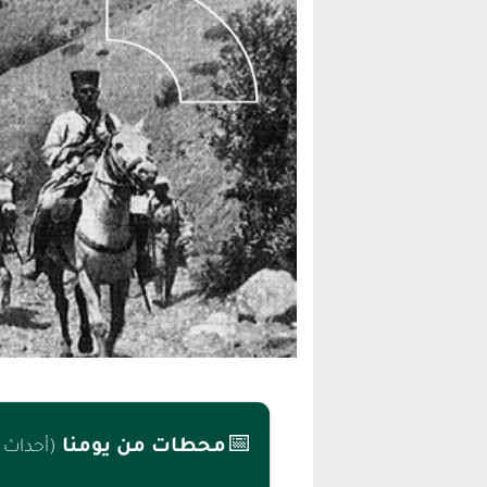
تغيير تاريخي بحزب الاستقلال بالحس
اتفاق وشيك بين واشنطن وطهران لف
الحكومة الإسبانية تعلن عن ميزانية استثنائية بقيمة 25 مليون
قطاع نقل البضائع بالمغرب يلوح بإض
📅
محطات من يومنا
(أحداث 05 مارس)