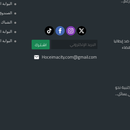
غم...
البوابة 
الصندوق
الشباك ا
البوابة 
 ضد إيطاليا
البوابة 
اشـتـرك
فضاء
Hoceimacity.com@gmail.com
المكتبية نحو
يسائل...