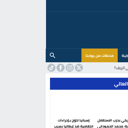
لية
محطات من يومنا
 الريف؟
العالي
ريخي بحزب الاستقلال
إسبانيا تلوّح بـإجراءات
ة: محمد الحموداني
انتقامية ضد إيطاليا بسبب