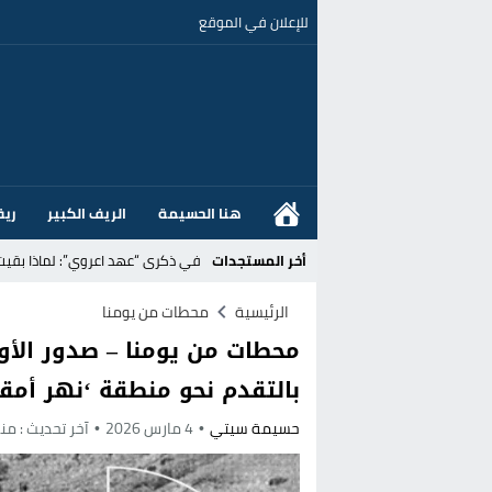
للإعلان في الموقع
هنا الحسيمة
الريف الكبير
ريف
أخر المستجدات
في ذكرى “عهد اعروي”: لماذا بقي
إسبانيا تلوّح بـإجراءات انتقامية ض
الرئيسية
محطات من يومنا
محطات من يومنا – صدور الأوا
عزوف جيل Z عن الوظائف المكتبية نحو المهن الحرفية: تحول اجتماعي يسائل نجاعة السياسات العمومية بالمغرب
بالتقدم نحو منطقة ‘نهر أمق
القضاء الإسباني يفتح تحقيقا في ا
حسيمة سيتي
4 مارس 2026
آخر تحديث :
منذ 5 
هل قطع أخنوش عطلته بأمر من المل
عز الدين أوناحي يتصدر اهتمامات كبا