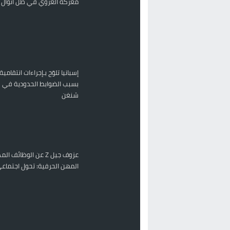
معركة العروي في ظل أنوال ر
إسبانيا تلوّح بـإجراءات انتقامية
بسبب الضوابط الحدودية في 
شنغن
عزوف جيل Z عن الوظائف 
المهن الحرفية: تحول اجتماعي 