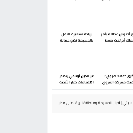
رحلة ما بعد مضيان
الضوابط الحدودية في فضاء
شنغن
أخنوش عطلته بأمر
زيادة تسعيرة النقل
ملك أم تحت ضغط
بالحسيمة تضع عمالة
 عودة مايوركا تفتح
الإقليم تحت مجهر مطالب
أسئلة ثقيلة
الشارع
رى “عهد اعروي”:
عز الدين أوناحي يتصدر
بقيت معركة العروي
اهتمامات كبار الأندية
 أنوال رغم أنها
الإسبانية في الميركاتو
 سقوط المشروع
الصيفي
ري الإسباني في
يتي | أخبار الحسيمة ومنطقة الريف على مدار
الريف؟