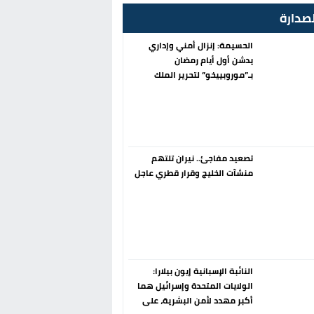
صدارة
الحسيمة: إنزال أمني وإداري
يدشن أول أيام رمضان
بـ”موروبييخو” لتحرير الملك
العمومي
تصعيد مفاجئ.. نيران تلتهم
منشآت الخليج وقرار قطري عاجل
النائبة الإسبانية إيون بيلارا:
الولايات المتحدة وإسرائيل هما
أكبر مهدد لأمن البشرية، على