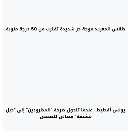
طقس المغرب: موجة حر شديدة تقترب من 50 درجة مئوية
يونس أفطيط.. عندما تتحول صرخة “المطرودين” إلى “حبل
مشنقة” قضائي للصحفي