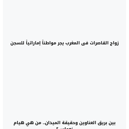
زواج القاصرات في المغرب يجر مواطناً إماراتياً للسجن
بين بريق العناوين وحقيقة الميدان.. من هي هيام
نعواس؟